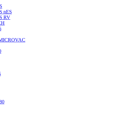
S
 nES
S RV
EH
6
 MICROVAC
0
S
80