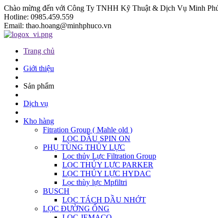
Chào mừng đến với Công Ty TNHH Kỹ Thuật & Dịch Vụ Minh Phú
Hotline:
0985.459.559
Email:
thao.hoang@minhphuco.vn
Trang chủ
Giới thiệu
Sản phẩm
Dịch vụ
Kho hàng
Fitration Group ( Mahle old )
LỌC DẦU SPIN ON
PHỤ TÙNG THỦY LỰC
Lọc thủy Lực Filtration Group
LỌC THỦY LỰC PARKER
LỌC THỦY LỰC HYDAC
Lọc thùy lực Mpfiltri
BUSCH
LỌC TÁCH DẦU NHỚT
LỌC ĐƯỜNG ỐNG
LỌC JEMACO