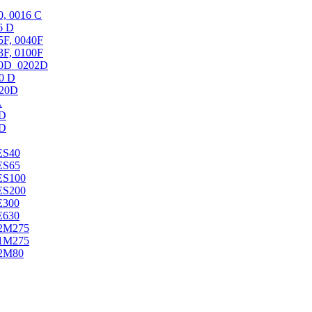
 0016 C
6 D
F, 0040F
F, 0100F
0D_0202D
0 D
20D
A
D
D
S40
S65
S100
S200
300
630
2M275
1M275
2M80