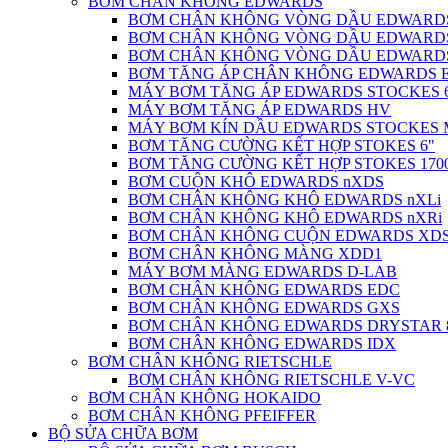
BƠM CHÂN KHÔNG EDWARDS
BƠM CHÂN KHÔNG VÒNG DẦU EDWARD
BƠM CHÂN KHÔNG VÒNG DẦU EDWARDS
BƠM CHÂN KHÔNG VÒNG DẦU EDWARD
BƠM TĂNG ÁP CHÂN KHÔNG EDWARDS 
MÁY BƠM TĂNG ÁP EDWARDS STOCKES 
MÁY BƠM TĂNG ÁP EDWARDS HV
MÁY BƠM KÍN DẦU EDWARDS STOCKES
BƠM TĂNG CƯỜNG KẾT HỢP STOKES 6"
BƠM TĂNG CƯỜNG KẾT HỢP STOKES 170
BƠM CUỘN KHÔ EDWARDS nXDS
BƠM CHÂN KHÔNG KHÔ EDWARDS nXLi
BƠM CHÂN KHÔNG KHÔ EDWARDS nXRi
BƠM CHÂN KHÔNG CUỘN EDWARDS XD
BƠM CHÂN KHÔNG MÀNG XDD1
MÁY BƠM MÀNG EDWARDS D-LAB
BƠM CHÂN KHÔNG EDWARDS EDC
BƠM CHÂN KHÔNG EDWARDS GXS
BƠM CHÂN KHÔNG EDWARDS DRYSTAR 
BƠM CHÂN KHÔNG EDWARDS IDX
BƠM CHÂN KHÔNG RIETSCHLE
BƠM CHÂN KHÔNG RIETSCHLE V-VC
BƠM CHÂN KHÔNG HOKAIDO
BƠM CHÂN KHÔNG PFEIFFER
BỘ SỬA CHỮA BƠM