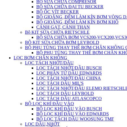
BỘ SỬA CHỮA COMPRESOR
BỘ SỬA CHỮA ĐẠI TU BECKER
BỘ ỐC VÍT BECKER
BỘ GIOĂNG ,ĐỆM LÀM KÍN BƠM VÒNG 
BỘ GIOĂNG ,ĐỆM LÀM KÍN BƠM KHÔ
CÁNH GẠT, CÁNH THAN
Bộ KIT SỬA CHỮA RIETSCHLE
BỘ SỬA CHỮA BƠM VCS200-VCX200,VCS3
BỘ KIT SỬA CHỮA BƠM LEYBOLD
BỘ PHỤ TÙNG THAY THẾ BƠM CHÂN KHÔNG 
BỘ PHỤ TÙNG THAY THẾ BƠM CHÂN KH
LỌC BƠM CHÂN KHÔNG
LỌC TÁCH NHỚT/DẦU
LỌC TÁCH NHỚT/DẦU BUSCH
LỌC PHÂN TỬ DẦU EDWARDS
LỌC TÁCH NHỚT/DẦU CHINA
LỌC TÁCH DẦU MIL'S
LỌC TÁCH NHỚT/DẦU ELEMO RIETSCHL
LỌC TÁCH DẦU LEYBOLD
LỌC TÁCH DẦU ATLASCOPCO
BỘ LỌC KHÍ ĐẦU VÀO
BỘ LỌC KHÍ ĐẦU VÀO BUSCH
BỘ LỌC KHÍ ĐẦU VÀO EDWARDS
BỘ LỌC TÁCH DẦU WOOSUNG TMF
LỌC DẦU,NHỚT