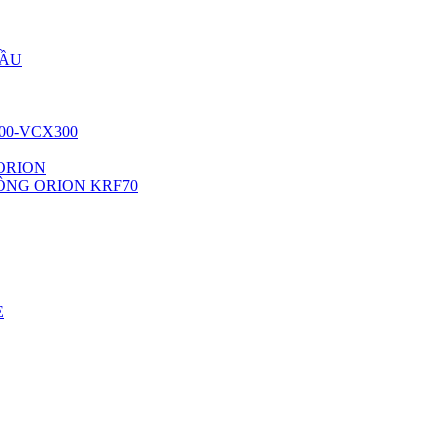
DẦU
00-VCX300
ORION
ÔNG ORION KRF70
E