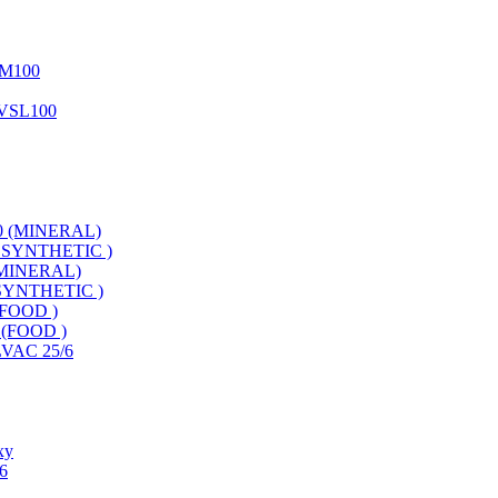
M100
VSL100
 (MINERAL)
 SYNTHETIC )
MINERAL)
SYNTHETIC )
FOOD )
(FOOD )
AC 25/6
xy
6