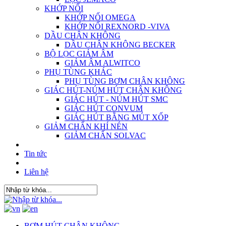
KHỚP NỐI
KHỚP NỐI OMEGA
KHỚP NỐI REXNORD -VIVA
DẦU CHÂN KHÔNG
DẦU CHÂN KHÔNG BECKER
BỘ LỌC GIẢM ÂM
GIẢM ÂM ALWITCO
PHỤ TÙNG KHÁC
PHỤ TÙNG BƠM CHÂN KHÔNG
GIÁC HÚT-NÚM HÚT CHÂN KHÔNG
GIÁC HÚT - NÚM HÚT SMC
GIÁC HÚT CONVUM
GIÁC HÚT BẰNG MÚT XỐP
GIẢM CHẤN KHÍ NÉN
GIẢM CHẤN SOLVAC
Tin tức
Liên hệ
BƠM HÚT CHÂN KHÔNG