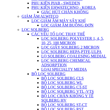
PHỤ KIỆN PIAB - SWEDEN
PHỤ KIỆN EHWATECHNO - KOREA
GIÁC HÚT CHÂN KHÔNG
GIẢM ÂM ALWITCO
LỌC GIẢM ÂM MÁY SẤY KHÍ
LỌC GIẢM ÂM BUỒNG ĐƠN
LỌC SOLBERG
CÁC YẾU TỐ LỌC THAY THẾ
LỌC SOLBERG POLYESTER 1, 4, 5,
10, 25, 100 MICRON
LỌC GIẤY SOLBERG 2 MICRON
LỌC SOLBERG HEPA,PTFE,ULPA
LỌ SOLBERG COALESING MEDIAL
LỌC SOLBERG CHEMICAL
ADSORPTION
LOẠI SPECIALTY MEDIA
BỘ LỌC SOLBERG
BỘ LỌC SOLBERG CLS
BỘ LỌC SOLBERG WL
BỘ LỌC SOLBERG CT-ST
BỘ LỌC SOLBERG VTL -VTS
BỘ LỌC CHÂN KHÔNG Y TẾ
SOLBERG HV
BỘ LỌC SOLBERG ST-CT
BỘ LỌC SOLBERG RST