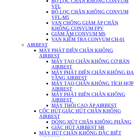
BỘ LỌC CHÂN KHÔNG CONVUM
VFL
BỘ LỌC CHÂN KHÔNG CONVUM
VFL-M5
VAN CHỐNG GIẢM ÁP CHÂN
KHÔNG CONVUM FPV
GIẢM ÂM CONVUM MS
VAN KIỂM TRA CONVUM CH-01
AIRBEST
MÁY PHÁT ĐIỆN CHÂN KHÔNG
AIRBEST
MÁY TẠO CHÂN KHÔNG CƠ BẢN
AIRBEST
MÁY PHÁT ĐIỆN CHÂN KHÔNG ĐA
TẦNG AIRBEST
MÁY TẠO CHÂN KHÔNG TÍCH HỢP
AIRBEST
MÁY PHÁT ĐIỆN CHÂN KHÔNG
AIRBEST
MÁY THỔI CAO ÁP AIRBEST
CỐC HÚT,GIÁC HÚT CHÂN KHÔNG
AIRBEST
DÒNG HÚT CHÂN KHÔNG PHẲNG
GIÁC HÚT AIRBEST SB
MÁY HÚT CHÂN KHÔNG ĐẶC BIỆT