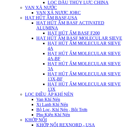
LỌC DẦU THỦY LỰC CHINA
VAN XẢ NƯỚC
VAN XẢ NƯƠC JORC
HẠT HÚT ẨM BASF-USA
HẠT HÚT ẨM BASF ACTIVATED
ALUMINA
HẠT HÚT ẨM BASF F200
HẠT HÚT ẨM BASF MOLECULAR SIEVE
HẠT HÚT ẨM MOLECULAR SIEVE
4A
HẠT HÚT ẨM MOLECULAR SIEVE
4A-BF
HẠT HÚT ẨM MOLECULAR SIEVE
3A
HẠT HÚT ẨM MOLECULAR SIEVE
13X-BF
HẠT HÚT ẨM MOLECULAR SIEVE
13X
LỌC ĐIỀU ÁP KHÍ NÉN
Van Khí Nén
Xi Lanh Khí Nén
Bộ Lọc, Khí Nén , Bôi Trơn
Phụ Kiện Khí Nén
KHỚP NỐI
KHỚP NỐI REXNORD - USA