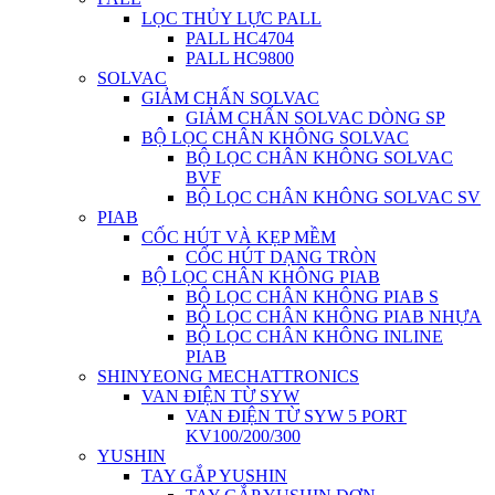
LỌC THỦY LỰC PALL
PALL HC4704
PALL HC9800
SOLVAC
GIẢM CHẤN SOLVAC
GIẢM CHẤN SOLVAC DÒNG SP
BỘ LỌC CHÂN KHÔNG SOLVAC
BỘ LỌC CHÂN KHÔNG SOLVAC
BVF
BỘ LỌC CHÂN KHÔNG SOLVAC SV
PIAB
CỐC HÚT VÀ KẸP MỀM
CỐC HÚT DẠNG TRÒN
BỘ LỌC CHÂN KHÔNG PIAB
BỘ LỌC CHÂN KHÔNG PIAB S
BỘ LỌC CHÂN KHÔNG PIAB NHỰA
BỘ LỌC CHÂN KHÔNG INLINE
PIAB
SHINYEONG MECHATTRONICS
VAN ĐIỆN TỪ SYW
VAN ĐIỆN TỪ SYW 5 PORT
KV100/200/300
YUSHIN
TAY GẮP YUSHIN