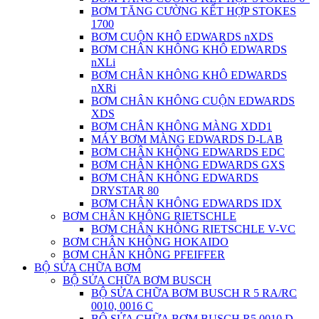
BƠM TĂNG CƯỜNG KẾT HỢP STOKES
1700
BƠM CUỘN KHÔ EDWARDS nXDS
BƠM CHÂN KHÔNG KHÔ EDWARDS
nXLi
BƠM CHÂN KHÔNG KHÔ EDWARDS
nXRi
BƠM CHÂN KHÔNG CUỘN EDWARDS
XDS
BƠM CHÂN KHÔNG MÀNG XDD1
MÁY BƠM MÀNG EDWARDS D-LAB
BƠM CHÂN KHÔNG EDWARDS EDC
BƠM CHÂN KHÔNG EDWARDS GXS
BƠM CHÂN KHÔNG EDWARDS
DRYSTAR 80
BƠM CHÂN KHÔNG EDWARDS IDX
BƠM CHÂN KHÔNG RIETSCHLE
BƠM CHÂN KHÔNG RIETSCHLE V-VC
BƠM CHÂN KHÔNG HOKAIDO
BƠM CHÂN KHÔNG PFEIFFER
BỘ SỬA CHỮA BƠM
BỘ SỬA CHỮA BƠM BUSCH
BỘ SỬA CHỮA BƠM BUSCH R 5 RA/RC
0010, 0016 C
BỘ SỬA CHỮA BƠM BUSCH R5 0010 D,