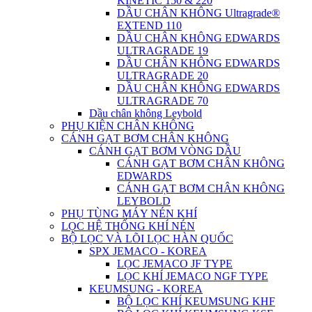
KINETIC 150 & 220
DẦU CHÂN KHÔNG Ultragrade®
EXTEND 110
DẦU CHÂN KHÔNG EDWARDS
ULTRAGRADE 19
DẦU CHÂN KHÔNG EDWARDS
ULTRAGRADE 20
DẦU CHÂN KHÔNG EDWARDS
ULTRAGRADE 70
Dầu chân không Leybold
PHỤ KIỆN CHÂN KHÔNG
CÁNH GẠT BƠM CHÂN KHÔNG
CÁNH GẠT BƠM VÒNG DẦU
CÁNH GẠT BƠM CHÂN KHÔNG
EDWARDS
CÁNH GẠT BƠM CHÂN KHÔNG
LEYBOLD
PHỤ TÙNG MÁY NÉN KHÍ
LỌC HỆ THỐNG KHÍ NÉN
BỘ LỌC VÀ LÕI LỌC HÀN QUỐC
SPX JEMACO - KOREA
LỌC JEMACO JF TYPE
LỌC KHÍ JEMACO NGF TYPE
KEUMSUNG - KOREA
BỘ LỌC KHÍ KEUMSUNG KHF