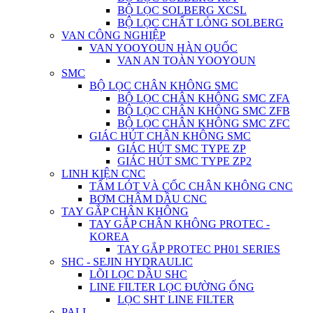
BỘ LỌC SOLBERG XCSL
BỘ LỌC CHẤT LỎNG SOLBERG
VAN CÔNG NGHIỆP
VAN YOOYOUN HÀN QUỐC
VAN AN TOÀN YOOYOUN
SMC
BỘ LỌC CHÂN KHÔNG SMC
BỘ LỌC CHÂN KHÔNG SMC ZFA
BỘ LỌC CHÂN KHÔNG SMC ZFB
BỘ LỌC CHÂN KHÔNG SMC ZFC
GIÁC HÚT CHÂN KHÔNG SMC
GIÁC HÚT SMC TYPE ZP
GIÁC HÚT SMC TYPE ZP2
LINH KIỆN CNC
TẤM LÓT VÀ CỐC CHÂN KHÔNG CNC
BƠM CHÂM DẦU CNC
TAY GẮP CHÂN KHÔNG
TAY GẮP CHÂN KHÔNG PROTEC -
KOREA
TAY GẮP PROTEC PH01 SERIES
SHC - SEJIN HYDRAULIC
LÕI LỌC DẦU SHC
LINE FILTER LỌC ĐƯỜNG ỐNG
LỌC SHT LINE FILTER
PALL