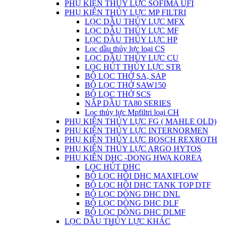
PHỤ KIỆN THỦY LỰC SOFIMA UFI
PHỤ KIỆN THỦY LỰC MP FILTRI
LỌC DẦU THỦY LỰC MFX
LỌC DẦU THỦY LỰC MF
LỌC DẦU THỦY LỰC HP
Lọc dầu thủy lực loại CS
LỌC DẦU THỦY LỰC CU
LỌC HÚT THỦY LỰC STR
BỘ LỌC THỞ SA, SAP
BỘ LỌC THỞ SAW150
BỘ LỌC THỞ SCS
NẮP DẦU TA80 SERIES
Lọc thủy lực Mpfiltri loại CH
PHỤ KIỆN THỦY LỰC FG ( MAHLE OLD)
PHỤ KIỆN THỦY LỰC INTERNORMEN
PHỤ KIỆN THỦY LỰC BOSCH REXROTH
PHỤ KIỆN THỦY LỰC ARGO HYTOS
PHỤ KIÊN DHC -DONG HWA KOREA
LỌC HÚT DHC
BỘ LỌC HỒI DHC MAXIFLOW
BỘ LỌC HỒI DHC TANK TOP DTF
BỘ LỌC DÒNG DHC DNL
BỘ LỌC DÒNG DHC DLF
BỘ LỌC DÒNG DHC DLMF
LỌC DẦU THỦY LỰC KHÁC