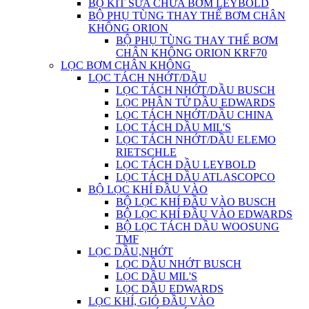
BỘ KIT SỬA CHỮA BƠM LEYBOLD
BỘ PHỤ TÙNG THAY THẾ BƠM CHÂN
KHÔNG ORION
BỘ PHỤ TÙNG THAY THẾ BƠM
CHÂN KHÔNG ORION KRF70
LỌC BƠM CHÂN KHÔNG
LỌC TÁCH NHỚT/DẦU
LỌC TÁCH NHỚT/DẦU BUSCH
LỌC PHÂN TỬ DẦU EDWARDS
LỌC TÁCH NHỚT/DẦU CHINA
LỌC TÁCH DẦU MIL'S
LỌC TÁCH NHỚT/DẦU ELEMO
RIETSCHLE
LỌC TÁCH DẦU LEYBOLD
LỌC TÁCH DẦU ATLASCOPCO
BỘ LỌC KHÍ ĐẦU VÀO
BỘ LỌC KHÍ ĐẦU VÀO BUSCH
BỘ LỌC KHÍ ĐẦU VÀO EDWARDS
BỘ LỌC TÁCH DẦU WOOSUNG
TMF
LỌC DẦU,NHỚT
LỌC DẦU NHỚT BUSCH
LỌC DẦU MIL'S
LỌC DẦU EDWARDS
LỌC KHÍ, GIÓ ĐẦU VÀO