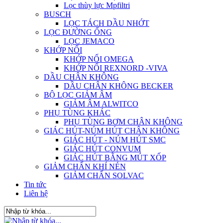
Lọc thùy lực Mpfiltri
BUSCH
LỌC TÁCH DẦU NHỚT
LỌC ĐƯỜNG ỐNG
LỌC JEMACO
KHỚP NỐI
KHỚP NỐI OMEGA
KHỚP NỐI REXNORD -VIVA
DẦU CHÂN KHÔNG
DẦU CHÂN KHÔNG BECKER
BỘ LỌC GIẢM ÂM
GIẢM ÂM ALWITCO
PHỤ TÙNG KHÁC
PHỤ TÙNG BƠM CHÂN KHÔNG
GIÁC HÚT-NÚM HÚT CHÂN KHÔNG
GIÁC HÚT - NÚM HÚT SMC
GIÁC HÚT CONVUM
GIÁC HÚT BẰNG MÚT XỐP
GIẢM CHẤN KHÍ NÉN
GIẢM CHẤN SOLVAC
Tin tức
Liên hệ