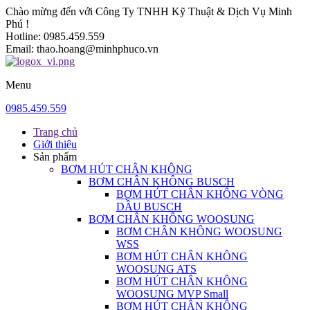
Chào mừng đến với Công Ty TNHH Kỹ Thuật & Dịch Vụ Minh
Phú !
Hotline:
0985.459.559
Email:
thao.hoang@minhphuco.vn
Menu
0985.459.559
Trang chủ
Giới thiệu
Sản phẩm
BƠM HÚT CHÂN KHÔNG
BƠM CHÂN KHÔNG BUSCH
BƠM HÚT CHÂN KHÔNG VÒNG
DẦU BUSCH
BƠM CHÂN KHÔNG WOOSUNG
BƠM CHÂN KHÔNG WOOSUNG
WSS
BƠM HÚT CHÂN KHÔNG
WOOSUNG ATS
BƠM HÚT CHÂN KHÔNG
WOOSUNG MVP Small
BƠM HÚT CHÂN KHÔNG