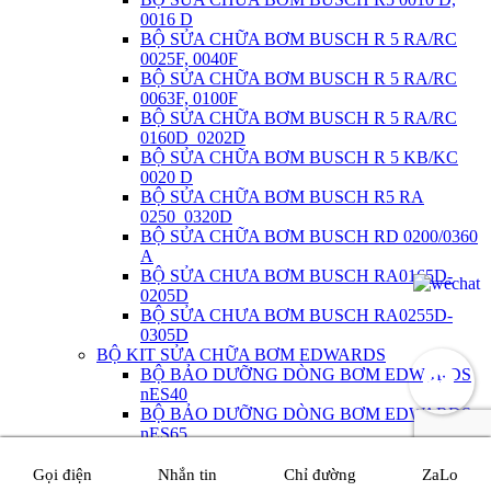
0016 D
BỘ SỬA CHỮA BƠM BUSCH R 5 RA/RC
0025F, 0040F
BỘ SỬA CHỮA BƠM BUSCH R 5 RA/RC
0063F, 0100F
BỘ SỬA CHỮA BƠM BUSCH R 5 RA/RC
0160D_0202D
BỘ SỬA CHỮA BƠM BUSCH R 5 KB/KC
0020 D
BỘ SỬA CHỮA BƠM BUSCH R5 RA
0250_0320D
BỘ SỬA CHỮA BƠM BUSCH RD 0200/0360
A
BỘ SỬA CHƯA BƠM BUSCH RA0165D-
0205D
BỘ SỬA CHƯA BƠM BUSCH RA0255D-
0305D
BỘ KIT SỬA CHỮA BƠM EDWARDS
BỘ BẢO DƯỠNG DÒNG BƠM EDWARDS
nES40
BỘ BẢO DƯỠNG DÒNG BƠM EDWARDS
nES65
BỘ BẢO DƯỠNG DÒNG BƠM EDWARDS
nES100
Gọi điện
Nhắn tin
Chỉ đường
ZaLo