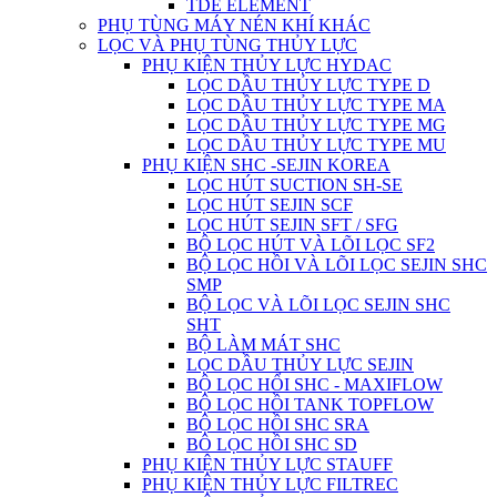
TDE ELEMENT
PHỤ TÙNG MÁY NÉN KHÍ KHÁC
LỌC VÀ PHỤ TÙNG THỦY LỰC
PHỤ KIỆN THỦY LỰC HYDAC
LỌC DẦU THỦY LỰC TYPE D
LỌC DẦU THỦY LỰC TYPE MA
LỌC DẦU THỦY LỰC TYPE MG
LỌC DẦU THỦY LỰC TYPE MU
PHỤ KIỆN SHC -SEJIN KOREA
LỌC HÚT SUCTION SH-SE
LỌC HÚT SEJIN SCF
LỌC HÚT SEJIN SFT / SFG
BỘ LỌC HÚT VÀ LÕI LỌC SF2
BỘ LỌC HỒI VÀ LÕI LỌC SEJIN SHC
SMP
BỘ LỌC VÀ LÕI LỌC SEJIN SHC
SHT
BỘ LÀM MÁT SHC
LỌC DẦU THỦY LỰC SEJIN
BỘ LỌC HỔI SHC - MAXIFLOW
BỘ LỌC HỒI TANK TOPFLOW
BỘ LỌC HỒI SHC SRA
BÔ LỌC HỒI SHC SD
PHỤ KIỆN THỦY LỰC STAUFF
PHỤ KIỆN THỦY LỰC FILTREC