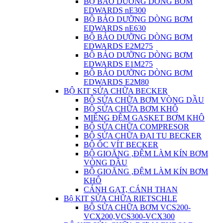
BỘ BẢO DƯỠNG DÒNG BƠM
EDWARDS nE300
BỘ BẢO DƯỠNG DÒNG BƠM
EDWARDS nE630
BỘ BẢO DƯỠNG DÒNG BƠM
EDWARDS E2M275
BỘ BẢO DƯỠNG DÒNG BƠM
EDWARDS E1M275
BỘ BẢO DƯỠNG DÒNG BƠM
EDWARDS E2M80
BỘ KIT SỬA CHỮA BECKER
BỘ SỬA CHỮA BƠM VÒNG DẦU
BỘ SỬA CHỮA BƠM KHÔ
MIẾNG ĐỆM GASKET BƠM KHÔ
BỘ SỬA CHỮA COMPRESOR
BỘ SỬA CHỮA ĐẠI TU BECKER
BỘ ỐC VÍT BECKER
BỘ GIOĂNG ,ĐỆM LÀM KÍN BƠM
VÒNG DẦU
BỘ GIOĂNG ,ĐỆM LÀM KÍN BƠM
KHÔ
CÁNH GẠT, CÁNH THAN
Bộ KIT SỬA CHỮA RIETSCHLE
BỘ SỬA CHỮA BƠM VCS200-
VCX200,VCS300-VCX300