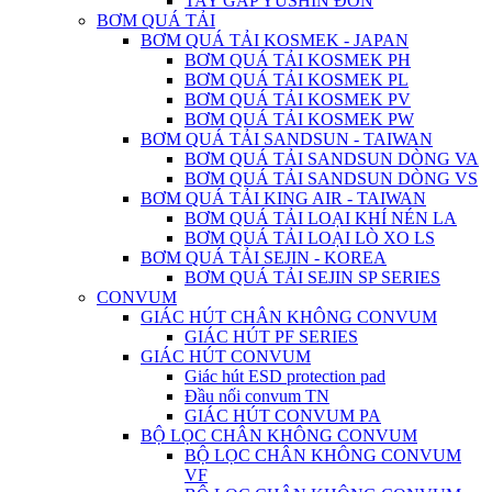
TAY GẮP YUSHIN ĐƠN
BƠM QUÁ TẢI
BƠM QUÁ TẢI KOSMEK - JAPAN
BƠM QUÁ TẢI KOSMEK PH
BƠM QUÁ TẢI KOSMEK PL
BƠM QUÁ TẢI KOSMEK PV
BƠM QUÁ TẢI KOSMEK PW
BƠM QUÁ TẢI SANDSUN - TAIWAN
BƠM QUÁ TẢI SANDSUN DÒNG VA
BƠM QUÁ TẢI SANDSUN DÒNG VS
BƠM QUÁ TẢI KING AIR - TAIWAN
BƠM QUÁ TẢI LOẠI KHÍ NÉN LA
BƠM QUÁ TẢI LOẠI LÒ XO LS
BƠM QUÁ TẢI SEJIN - KOREA
BƠM QUÁ TẢI SEJIN SP SERIES
CONVUM
GIÁC HÚT CHÂN KHÔNG CONVUM
GIÁC HÚT PF SERIES
GIÁC HÚT CONVUM
Giác hút ESD protection pad
Đầu nối convum TN
GIÁC HÚT CONVUM PA
BỘ LỌC CHÂN KHÔNG CONVUM
BỘ LỌC CHÂN KHÔNG CONVUM
VF