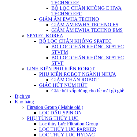
TECHNO EF
BỘ LỌC CHÂN KHÔNG E HWA
TECHNO EFC
GIẢM ÂM EWHA TECHNO
GIẢM ÂM EWHA TECHNO ES
GIẢM ÂM EWHA TECHNO EMS
SPATEC KOREA
BỘ LỌC CHÂN KHÔNG SPATEC
BỘ LỌC CHÂN KHÔNG SPATEC
STVFM
BỘ LỌC CHÂN KHÔNG SPATEC
STVF
LINH KIỆN PHỤ KIỆN ROBOT
PHỤ KIỆN ROBOT NGÀNH NHỰA
GIẢM CHẤN ROBOT
GIÁC HÚT NÚM HÚT
Giác hút xốp dùng cho bề mặt gồ ghề
Dịch vụ
Kho hàng
Fitration Group ( Mahle old )
LỌC DẦU SPIN ON
PHỤ TÙNG THỦY LỰC
Lọc thủy Lực Filtration Group
LỌC THỦY LỰC PARKER
LỌC THỦY LỰC HYDAC