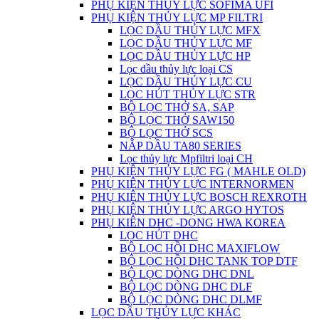
PHỤ KIỆN THỦY LỰC SOFIMA UFI
PHỤ KIỆN THỦY LỰC MP FILTRI
LỌC DẦU THỦY LỰC MFX
LỌC DẦU THỦY LỰC MF
LỌC DẦU THỦY LỰC HP
Lọc dầu thủy lực loại CS
LỌC DẦU THỦY LỰC CU
LỌC HÚT THỦY LỰC STR
BỘ LỌC THỞ SA, SAP
BỘ LỌC THỞ SAW150
BỘ LỌC THỞ SCS
NẮP DẦU TA80 SERIES
Lọc thủy lực Mpfiltri loại CH
PHỤ KIỆN THỦY LỰC FG ( MAHLE OLD)
PHỤ KIỆN THỦY LỰC INTERNORMEN
PHỤ KIỆN THỦY LỰC BOSCH REXROTH
PHỤ KIỆN THỦY LỰC ARGO HYTOS
PHỤ KIÊN DHC -DONG HWA KOREA
LỌC HÚT DHC
BỘ LỌC HỒI DHC MAXIFLOW
BỘ LỌC HỒI DHC TANK TOP DTF
BỘ LỌC DÒNG DHC DNL
BỘ LỌC DÒNG DHC DLF
BỘ LỌC DÒNG DHC DLMF
LỌC DẦU THỦY LỰC KHÁC