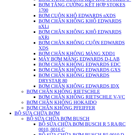
BƠM TĂNG CƯỜNG KẾT HỢP STOKES
1700
BƠM CUỘN KHÔ EDWARDS nXDS
BƠM CHÂN KHÔNG KHÔ EDWARDS
nXLi
BƠM CHÂN KHÔNG KHÔ EDWARDS
nXRi
BƠM CHÂN KHÔNG CUỘN EDWARDS
XDS
BƠM CHÂN KHÔNG MÀNG XDD1
MÁY BƠM MÀNG EDWARDS D-LAB
BƠM CHÂN KHÔNG EDWARDS EDC
BƠM CHÂN KHÔNG EDWARDS GXS
BƠM CHÂN KHÔNG EDWARDS
DRYSTAR 80
BƠM CHÂN KHÔNG EDWARDS IDX
BƠM CHÂN KHÔNG RIETSCHLE
BƠM CHÂN KHÔNG RIETSCHLE V-VC
BƠM CHÂN KHÔNG HOKAIDO
BƠM CHÂN KHÔNG PFEIFFER
BỘ SỬA CHỮA BƠM
BỘ SỬA CHỮA BƠM BUSCH
BỘ SỬA CHỮA BƠM BUSCH R 5 RA/RC
0010, 0016 C
BỘ SỬA CHỮA BƠM BUSCH R5 0010 D,