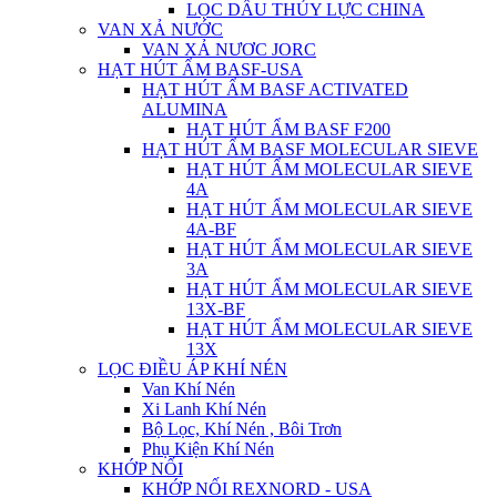
LỌC DẦU THỦY LỰC CHINA
VAN XẢ NƯỚC
VAN XẢ NƯƠC JORC
HẠT HÚT ẨM BASF-USA
HẠT HÚT ẨM BASF ACTIVATED
ALUMINA
HẠT HÚT ẨM BASF F200
HẠT HÚT ẨM BASF MOLECULAR SIEVE
HẠT HÚT ẨM MOLECULAR SIEVE
4A
HẠT HÚT ẨM MOLECULAR SIEVE
4A-BF
HẠT HÚT ẨM MOLECULAR SIEVE
3A
HẠT HÚT ẨM MOLECULAR SIEVE
13X-BF
HẠT HÚT ẨM MOLECULAR SIEVE
13X
LỌC ĐIỀU ÁP KHÍ NÉN
Van Khí Nén
Xi Lanh Khí Nén
Bộ Lọc, Khí Nén , Bôi Trơn
Phụ Kiện Khí Nén
KHỚP NỐI
KHỚP NỐI REXNORD - USA