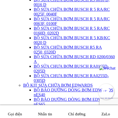
0016 D
BỘ SỬA CHỮA BƠM BUSCH R 5 RA/RC
0025F, 0040F
BỘ SỬA CHỮA BƠM BUSCH R 5 RA/RC
0063F, 0100F
BỘ SỬA CHỮA BƠM BUSCH R 5 RA/RC
0160D_0202D
BỘ SỬA CHỮA BƠM BUSCH R 5 KB/KC
0020 D
BỘ SỬA CHỮA BƠM BUSCH R5 RA
0250_0320D
BỘ SỬA CHỮA BƠM BUSCH RD 0200/0360
A
BỘ SỬA CHƯA BƠM BUSCH RA0165D-
0205D
BỘ SỬA CHƯA BƠM BUSCH RA0255D-
0305D
BỘ KIT SỬA CHỮA BƠM EDWARDS
BỘ BẢO DƯỠNG DÒNG BƠM EDWARDS
nES40
BỘ BẢO DƯỠNG DÒNG BƠM EDWARDS
nES65
BỘ BẢO DƯỠNG DÒNG BƠM EDWARDS
nES100
Gọi điện
Nhắn tin
Chỉ đường
ZaLo