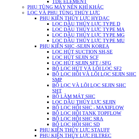
TDE ELEMENT
PHỤ TÙNG MÁY NÉN KHÍ KHÁC
LỌC VÀ PHỤ TÙNG THỦY LỰC
PHỤ KIỆN THỦY LỰC HYDAC
LỌC DẦU THỦY LỰC TYPE D
LỌC DẦU THỦY LỰC TYPE MA
LỌC DẦU THỦY LỰC TYPE MG
LỌC DẦU THỦY LỰC TYPE MU
PHỤ KIỆN SHC -SEJIN KOREA
LỌC HÚT SUCTION SH-SE
LỌC HÚT SEJIN SCF
LỌC HÚT SEJIN SFT / SFG
BỘ LỌC HÚT VÀ LÕI LỌC SF2
BỘ LỌC HỒI VÀ LÕI LỌC SEJIN SHC
SMP
BỘ LỌC VÀ LÕI LỌC SEJIN SHC
SHT
BỘ LÀM MÁT SHC
LỌC DẦU THỦY LỰC SEJIN
BỘ LỌC HỔI SHC - MAXIFLOW
BỘ LỌC HỒI TANK TOPFLOW
BỘ LỌC HỒI SHC SRA
BÔ LỌC HỒI SHC SD
PHỤ KIỆN THỦY LỰC STAUFF
PHỤ KIỆN THỦY LỰC FILTREC