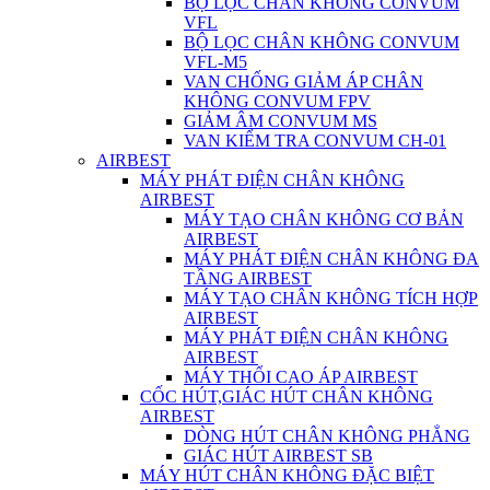
BỘ LỌC CHÂN KHÔNG CONVUM
VFL
BỘ LỌC CHÂN KHÔNG CONVUM
VFL-M5
VAN CHỐNG GIẢM ÁP CHÂN
KHÔNG CONVUM FPV
GIẢM ÂM CONVUM MS
VAN KIỂM TRA CONVUM CH-01
AIRBEST
MÁY PHÁT ĐIỆN CHÂN KHÔNG
AIRBEST
MÁY TẠO CHÂN KHÔNG CƠ BẢN
AIRBEST
MÁY PHÁT ĐIỆN CHÂN KHÔNG ĐA
TẦNG AIRBEST
MÁY TẠO CHÂN KHÔNG TÍCH HỢP
AIRBEST
MÁY PHÁT ĐIỆN CHÂN KHÔNG
AIRBEST
MÁY THỔI CAO ÁP AIRBEST
CỐC HÚT,GIÁC HÚT CHÂN KHÔNG
AIRBEST
DÒNG HÚT CHÂN KHÔNG PHẲNG
GIÁC HÚT AIRBEST SB
MÁY HÚT CHÂN KHÔNG ĐẶC BIỆT