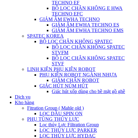
TECHNO EF
BỘ LỌC CHÂN KHÔNG E HWA
TECHNO EFC
GIẢM ÂM EWHA TECHNO
GIẢM ÂM EWHA TECHNO ES
GIẢM ÂM EWHA TECHNO EMS
SPATEC KOREA
BỘ LỌC CHÂN KHÔNG SPATEC
BỘ LỌC CHÂN KHÔNG SPATEC
STVFM
BỘ LỌC CHÂN KHÔNG SPATEC
STVF
LINH KIỆN PHỤ KIỆN ROBOT
PHỤ KIỆN ROBOT NGÀNH NHỰA
GIẢM CHẤN ROBOT
GIÁC HÚT NÚM HÚT
Giác hút xốp dùng cho bề mặt gồ ghề
Dịch vụ
Kho hàng
Fitration Group ( Mahle old )
LỌC DẦU SPIN ON
PHỤ TÙNG THỦY LỰC
Lọc thủy Lực Filtration Group
LỌC THỦY LỰC PARKER
LỌC THỦY LỰC HYDAC