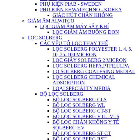
PHỤ KIỆN PIAB - SWEDEN
PHỤ KIỆN EHWATECHNO - KOREA
GIÁC HÚT CHÂN KHÔNG
GIẢM ÂM ALWITCO
LỌC GIẢM ÂM MÁY SẤY KHÍ
LỌC GIẢM ÂM BUỒNG ĐƠN
LỌC SOLBERG
CÁC YẾU TỐ LỌC THAY THẾ
LỌC SOLBERG POLYESTER 1, 4, 5,
10, 25, 100 MICRON
LỌC GIẤY SOLBERG 2 MICRON
LỌC SOLBERG HEPA,PTFE,ULPA
LỌ SOLBERG COALESING MEDIAL
LỌC SOLBERG CHEMICAL
ADSORPTION
LOẠI SPECIALTY MEDIA
BỘ LỌC SOLBERG
BỘ LỌC SOLBERG CLS
BỘ LỌC SOLBERG WL
BỘ LỌC SOLBERG CT-ST
BỘ LỌC SOLBERG VTL -VTS
BỘ LỌC CHÂN KHÔNG Y TẾ
SOLBERG HV
BỘ LỌC SOLBERG ST-CT
BỘ LỌC SOLBERG RST