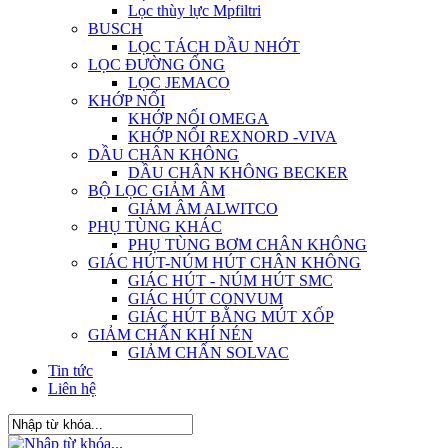
Lọc thùy lực Mpfiltri
BUSCH
LỌC TÁCH DẦU NHỚT
LỌC ĐƯỜNG ỐNG
LỌC JEMACO
KHỚP NỐI
KHỚP NỐI OMEGA
KHỚP NỐI REXNORD -VIVA
DẦU CHÂN KHÔNG
DẦU CHÂN KHÔNG BECKER
BỘ LỌC GIẢM ÂM
GIẢM ÂM ALWITCO
PHỤ TÙNG KHÁC
PHỤ TÙNG BƠM CHÂN KHÔNG
GIÁC HÚT-NÚM HÚT CHÂN KHÔNG
GIÁC HÚT - NÚM HÚT SMC
GIÁC HÚT CONVUM
GIÁC HÚT BẰNG MÚT XỐP
GIẢM CHẤN KHÍ NÉN
GIẢM CHẤN SOLVAC
Tin tức
Liên hệ