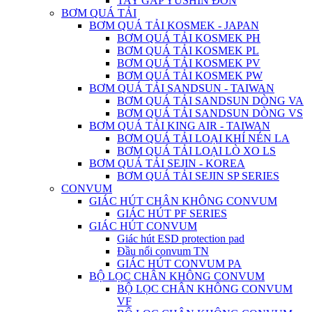
TAY GẮP YUSHIN ĐƠN
BƠM QUÁ TẢI
BƠM QUÁ TẢI KOSMEK - JAPAN
BƠM QUÁ TẢI KOSMEK PH
BƠM QUÁ TẢI KOSMEK PL
BƠM QUÁ TẢI KOSMEK PV
BƠM QUÁ TẢI KOSMEK PW
BƠM QUÁ TẢI SANDSUN - TAIWAN
BƠM QUÁ TẢI SANDSUN DÒNG VA
BƠM QUÁ TẢI SANDSUN DÒNG VS
BƠM QUÁ TẢI KING AIR - TAIWAN
BƠM QUÁ TẢI LOẠI KHÍ NÉN LA
BƠM QUÁ TẢI LOẠI LÒ XO LS
BƠM QUÁ TẢI SEJIN - KOREA
BƠM QUÁ TẢI SEJIN SP SERIES
CONVUM
GIÁC HÚT CHÂN KHÔNG CONVUM
GIÁC HÚT PF SERIES
GIÁC HÚT CONVUM
Giác hút ESD protection pad
Đầu nối convum TN
GIÁC HÚT CONVUM PA
BỘ LỌC CHÂN KHÔNG CONVUM
BỘ LỌC CHÂN KHÔNG CONVUM
VF