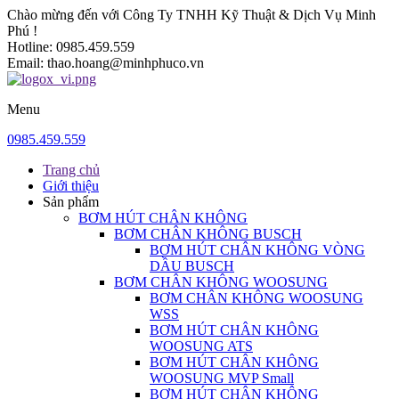
Chào mừng đến với Công Ty TNHH Kỹ Thuật & Dịch Vụ Minh
Phú !
Hotline:
0985.459.559
Email:
thao.hoang@minhphuco.vn
Menu
0985.459.559
Trang chủ
Giới thiệu
Sản phẩm
BƠM HÚT CHÂN KHÔNG
BƠM CHÂN KHÔNG BUSCH
BƠM HÚT CHÂN KHÔNG VÒNG
DẦU BUSCH
BƠM CHÂN KHÔNG WOOSUNG
BƠM CHÂN KHÔNG WOOSUNG
WSS
BƠM HÚT CHÂN KHÔNG
WOOSUNG ATS
BƠM HÚT CHÂN KHÔNG
WOOSUNG MVP Small
BƠM HÚT CHÂN KHÔNG