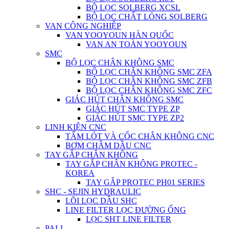
BỘ LỌC SOLBERG XCSL
BỘ LỌC CHẤT LỎNG SOLBERG
VAN CÔNG NGHIỆP
VAN YOOYOUN HÀN QUỐC
VAN AN TOÀN YOOYOUN
SMC
BỘ LỌC CHÂN KHÔNG SMC
BỘ LỌC CHÂN KHÔNG SMC ZFA
BỘ LỌC CHÂN KHÔNG SMC ZFB
BỘ LỌC CHÂN KHÔNG SMC ZFC
GIÁC HÚT CHÂN KHÔNG SMC
GIÁC HÚT SMC TYPE ZP
GIÁC HÚT SMC TYPE ZP2
LINH KIỆN CNC
TẤM LÓT VÀ CỐC CHÂN KHÔNG CNC
BƠM CHÂM DẦU CNC
TAY GẮP CHÂN KHÔNG
TAY GẮP CHÂN KHÔNG PROTEC -
KOREA
TAY GẮP PROTEC PH01 SERIES
SHC - SEJIN HYDRAULIC
LÕI LỌC DẦU SHC
LINE FILTER LỌC ĐƯỜNG ỐNG
LỌC SHT LINE FILTER
PALL