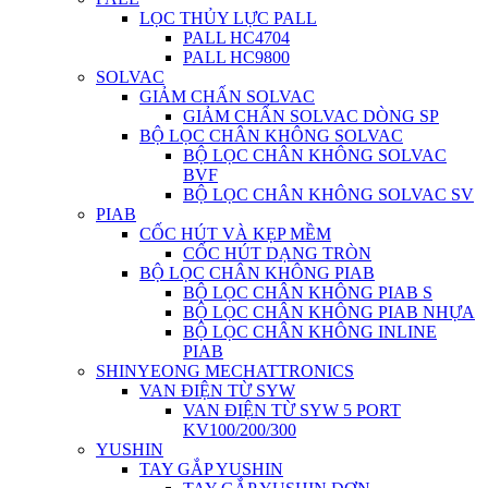
LỌC THỦY LỰC PALL
PALL HC4704
PALL HC9800
SOLVAC
GIẢM CHẤN SOLVAC
GIẢM CHẤN SOLVAC DÒNG SP
BỘ LỌC CHÂN KHÔNG SOLVAC
BỘ LỌC CHÂN KHÔNG SOLVAC
BVF
BỘ LỌC CHÂN KHÔNG SOLVAC SV
PIAB
CỐC HÚT VÀ KẸP MỀM
CỐC HÚT DẠNG TRÒN
BỘ LỌC CHÂN KHÔNG PIAB
BỘ LỌC CHÂN KHÔNG PIAB S
BỘ LỌC CHÂN KHÔNG PIAB NHỰA
BỘ LỌC CHÂN KHÔNG INLINE
PIAB
SHINYEONG MECHATTRONICS
VAN ĐIỆN TỪ SYW
VAN ĐIỆN TỪ SYW 5 PORT
KV100/200/300
YUSHIN
TAY GẮP YUSHIN