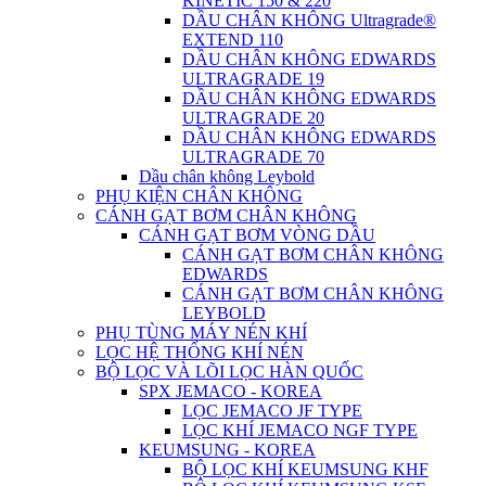
KINETIC 150 & 220
DẦU CHÂN KHÔNG Ultragrade®
EXTEND 110
DẦU CHÂN KHÔNG EDWARDS
ULTRAGRADE 19
DẦU CHÂN KHÔNG EDWARDS
ULTRAGRADE 20
DẦU CHÂN KHÔNG EDWARDS
ULTRAGRADE 70
Dầu chân không Leybold
PHỤ KIỆN CHÂN KHÔNG
CÁNH GẠT BƠM CHÂN KHÔNG
CÁNH GẠT BƠM VÒNG DẦU
CÁNH GẠT BƠM CHÂN KHÔNG
EDWARDS
CÁNH GẠT BƠM CHÂN KHÔNG
LEYBOLD
PHỤ TÙNG MÁY NÉN KHÍ
LỌC HỆ THỐNG KHÍ NÉN
BỘ LỌC VÀ LÕI LỌC HÀN QUỐC
SPX JEMACO - KOREA
LỌC JEMACO JF TYPE
LỌC KHÍ JEMACO NGF TYPE
KEUMSUNG - KOREA
BỘ LỌC KHÍ KEUMSUNG KHF