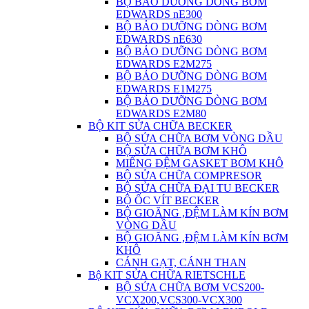
BỘ BẢO DƯỠNG DÒNG BƠM
EDWARDS nE300
BỘ BẢO DƯỠNG DÒNG BƠM
EDWARDS nE630
BỘ BẢO DƯỠNG DÒNG BƠM
EDWARDS E2M275
BỘ BẢO DƯỠNG DÒNG BƠM
EDWARDS E1M275
BỘ BẢO DƯỠNG DÒNG BƠM
EDWARDS E2M80
BỘ KIT SỬA CHỮA BECKER
BỘ SỬA CHỮA BƠM VÒNG DẦU
BỘ SỬA CHỮA BƠM KHÔ
MIẾNG ĐỆM GASKET BƠM KHÔ
BỘ SỬA CHỮA COMPRESOR
BỘ SỬA CHỮA ĐẠI TU BECKER
BỘ ỐC VÍT BECKER
BỘ GIOĂNG ,ĐỆM LÀM KÍN BƠM
VÒNG DẦU
BỘ GIOĂNG ,ĐỆM LÀM KÍN BƠM
KHÔ
CÁNH GẠT, CÁNH THAN
Bộ KIT SỬA CHỮA RIETSCHLE
BỘ SỬA CHỮA BƠM VCS200-
VCX200,VCS300-VCX300