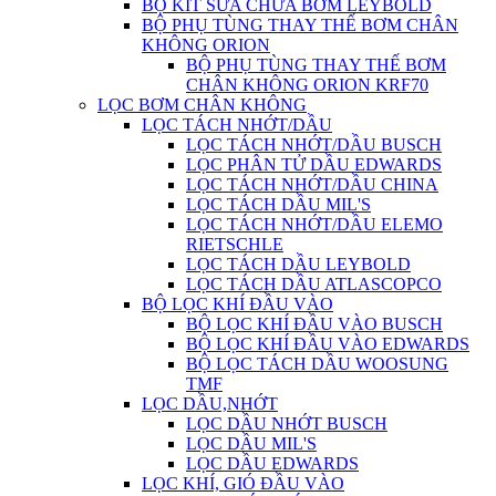
BỘ KIT SỬA CHỮA BƠM LEYBOLD
BỘ PHỤ TÙNG THAY THẾ BƠM CHÂN
KHÔNG ORION
BỘ PHỤ TÙNG THAY THẾ BƠM
CHÂN KHÔNG ORION KRF70
LỌC BƠM CHÂN KHÔNG
LỌC TÁCH NHỚT/DẦU
LỌC TÁCH NHỚT/DẦU BUSCH
LỌC PHÂN TỬ DẦU EDWARDS
LỌC TÁCH NHỚT/DẦU CHINA
LỌC TÁCH DẦU MIL'S
LỌC TÁCH NHỚT/DẦU ELEMO
RIETSCHLE
LỌC TÁCH DẦU LEYBOLD
LỌC TÁCH DẦU ATLASCOPCO
BỘ LỌC KHÍ ĐẦU VÀO
BỘ LỌC KHÍ ĐẦU VÀO BUSCH
BỘ LỌC KHÍ ĐẦU VÀO EDWARDS
BỘ LỌC TÁCH DẦU WOOSUNG
TMF
LỌC DẦU,NHỚT
LỌC DẦU NHỚT BUSCH
LỌC DẦU MIL'S
LỌC DẦU EDWARDS
LỌC KHÍ, GIÓ ĐẦU VÀO