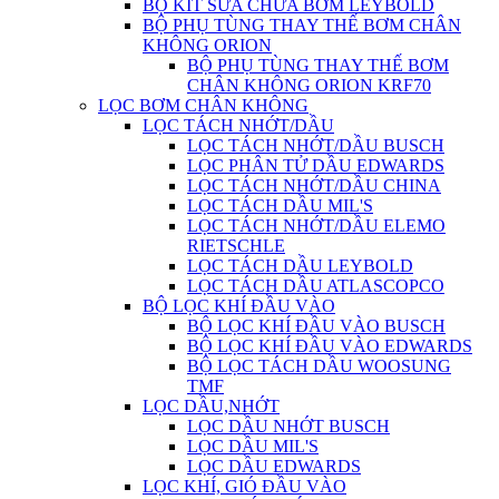
BỘ KIT SỬA CHỮA BƠM LEYBOLD
BỘ PHỤ TÙNG THAY THẾ BƠM CHÂN
KHÔNG ORION
BỘ PHỤ TÙNG THAY THẾ BƠM
CHÂN KHÔNG ORION KRF70
LỌC BƠM CHÂN KHÔNG
LỌC TÁCH NHỚT/DẦU
LỌC TÁCH NHỚT/DẦU BUSCH
LỌC PHÂN TỬ DẦU EDWARDS
LỌC TÁCH NHỚT/DẦU CHINA
LỌC TÁCH DẦU MIL'S
LỌC TÁCH NHỚT/DẦU ELEMO
RIETSCHLE
LỌC TÁCH DẦU LEYBOLD
LỌC TÁCH DẦU ATLASCOPCO
BỘ LỌC KHÍ ĐẦU VÀO
BỘ LỌC KHÍ ĐẦU VÀO BUSCH
BỘ LỌC KHÍ ĐẦU VÀO EDWARDS
BỘ LỌC TÁCH DẦU WOOSUNG
TMF
LỌC DẦU,NHỚT
LỌC DẦU NHỚT BUSCH
LỌC DẦU MIL'S
LỌC DẦU EDWARDS
LỌC KHÍ, GIÓ ĐẦU VÀO