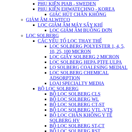
PHỤ KIỆN PIAB - SWEDEN
PHỤ KIỆN EHWATECHNO - KOREA
GIÁC HÚT CHÂN KHÔNG
GIẢM ÂM ALWITCO
LỌC GIẢM ÂM MÁY SẤY KHÍ
LỌC GIẢM ÂM BUỒNG ĐƠN
LỌC SOLBERG
CÁC YẾU TỐ LỌC THAY THẾ
LỌC SOLBERG POLYESTER 1, 4, 5,
10, 25, 100 MICRON
LỌC GIẤY SOLBERG 2 MICRON
LỌC SOLBERG HEPA,PTFE,ULPA
LỌ SOLBERG COALESING MEDIAL
LỌC SOLBERG CHEMICAL
ADSORPTION
LOẠI SPECIALTY MEDIA
BỘ LỌC SOLBERG
BỘ LỌC SOLBERG CLS
BỘ LỌC SOLBERG WL
BỘ LỌC SOLBERG CT-ST
BỘ LỌC SOLBERG VTL -VTS
BỘ LỌC CHÂN KHÔNG Y TẾ
SOLBERG HV
BỘ LỌC SOLBERG ST-CT
BỘ LỌC SOLBERG RST