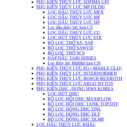
PHỤ KIỆN THỦY LỰC SOFIMA UFI
PHỤ KIỆN THỦY LỰC MP FILTRI
LỌC DẦU THỦY LỰC MFX
LỌC DẦU THỦY LỰC MF
LỌC DẦU THỦY LỰC HP
Lọc dầu thủy lực loại CS
LỌC DẦU THỦY LỰC CU
LỌC HÚT THỦY LỰC STR
BỘ LỌC THỞ SA, SAP
BỘ LỌC THỞ SAW150
BỘ LỌC THỞ SCS
NẮP DẦU TA80 SERIES
Lọc thủy lực Mpfiltri loại CH
PHỤ KIỆN THỦY LỰC FG ( MAHLE OLD)
PHỤ KIỆN THỦY LỰC INTERNORMEN
PHỤ KIỆN THỦY LỰC BOSCH REXROTH
PHỤ KIỆN THỦY LỰC ARGO HYTOS
PHỤ KIÊN DHC -DONG HWA KOREA
LỌC HÚT DHC
BỘ LỌC HỒI DHC MAXIFLOW
BỘ LỌC HỒI DHC TANK TOP DTF
BỘ LỌC DÒNG DHC DNL
BỘ LỌC DÒNG DHC DLF
BỘ LỌC DÒNG DHC DLMF
LỌC DẦU THỦY LỰC KHÁC