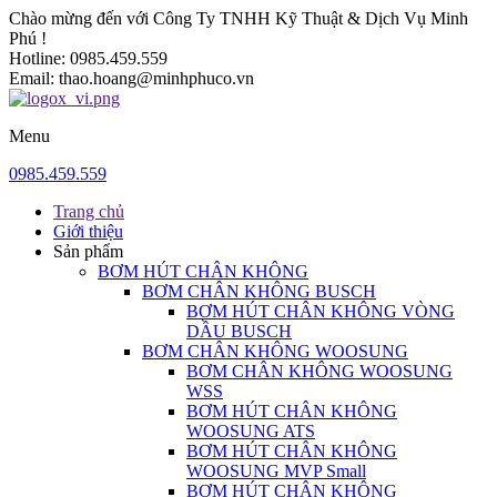
Chào mừng đến với Công Ty TNHH Kỹ Thuật & Dịch Vụ Minh
Phú !
Hotline:
0985.459.559
Email:
thao.hoang@minhphuco.vn
Menu
0985.459.559
Trang chủ
Giới thiệu
Sản phẩm
BƠM HÚT CHÂN KHÔNG
BƠM CHÂN KHÔNG BUSCH
BƠM HÚT CHÂN KHÔNG VÒNG
DẦU BUSCH
BƠM CHÂN KHÔNG WOOSUNG
BƠM CHÂN KHÔNG WOOSUNG
WSS
BƠM HÚT CHÂN KHÔNG
WOOSUNG ATS
BƠM HÚT CHÂN KHÔNG
WOOSUNG MVP Small
BƠM HÚT CHÂN KHÔNG