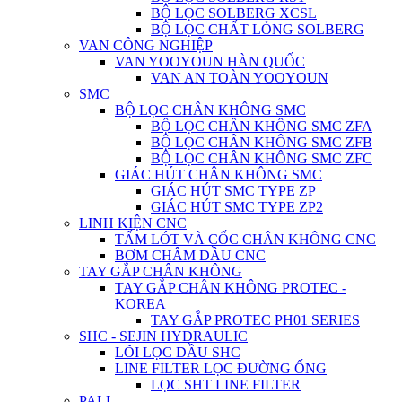
BỘ LỌC SOLBERG XCSL
BỘ LỌC CHẤT LỎNG SOLBERG
VAN CÔNG NGHIỆP
VAN YOOYOUN HÀN QUỐC
VAN AN TOÀN YOOYOUN
SMC
BỘ LỌC CHÂN KHÔNG SMC
BỘ LỌC CHÂN KHÔNG SMC ZFA
BỘ LỌC CHÂN KHÔNG SMC ZFB
BỘ LỌC CHÂN KHÔNG SMC ZFC
GIÁC HÚT CHÂN KHÔNG SMC
GIÁC HÚT SMC TYPE ZP
GIÁC HÚT SMC TYPE ZP2
LINH KIỆN CNC
TẤM LÓT VÀ CỐC CHÂN KHÔNG CNC
BƠM CHÂM DẦU CNC
TAY GẮP CHÂN KHÔNG
TAY GẮP CHÂN KHÔNG PROTEC -
KOREA
TAY GẮP PROTEC PH01 SERIES
SHC - SEJIN HYDRAULIC
LÕI LỌC DẦU SHC
LINE FILTER LỌC ĐƯỜNG ỐNG
LỌC SHT LINE FILTER
PALL