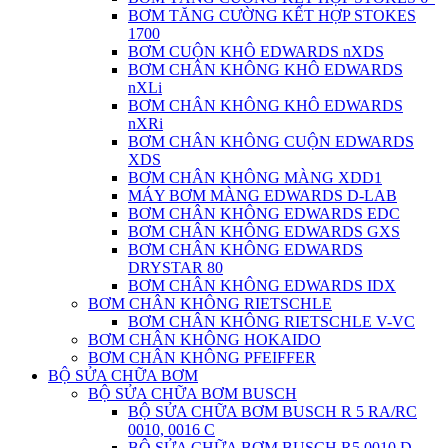
BƠM TĂNG CƯỜNG KẾT HỢP STOKES
1700
BƠM CUỘN KHÔ EDWARDS nXDS
BƠM CHÂN KHÔNG KHÔ EDWARDS
nXLi
BƠM CHÂN KHÔNG KHÔ EDWARDS
nXRi
BƠM CHÂN KHÔNG CUỘN EDWARDS
XDS
BƠM CHÂN KHÔNG MÀNG XDD1
MÁY BƠM MÀNG EDWARDS D-LAB
BƠM CHÂN KHÔNG EDWARDS EDC
BƠM CHÂN KHÔNG EDWARDS GXS
BƠM CHÂN KHÔNG EDWARDS
DRYSTAR 80
BƠM CHÂN KHÔNG EDWARDS IDX
BƠM CHÂN KHÔNG RIETSCHLE
BƠM CHÂN KHÔNG RIETSCHLE V-VC
BƠM CHÂN KHÔNG HOKAIDO
BƠM CHÂN KHÔNG PFEIFFER
BỘ SỬA CHỮA BƠM
BỘ SỬA CHỮA BƠM BUSCH
BỘ SỬA CHỮA BƠM BUSCH R 5 RA/RC
0010, 0016 C
BỘ SỬA CHỮA BƠM BUSCH R5 0010 D,