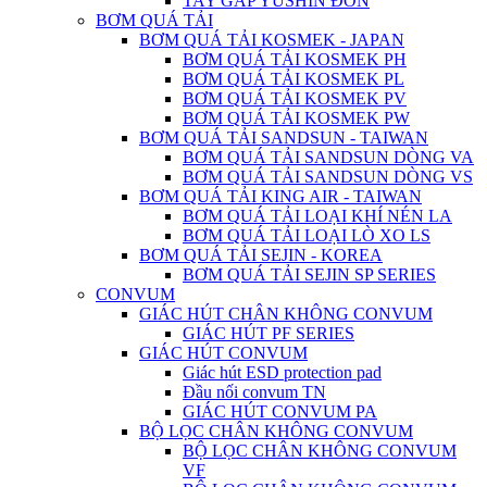
TAY GẮP YUSHIN ĐƠN
BƠM QUÁ TẢI
BƠM QUÁ TẢI KOSMEK - JAPAN
BƠM QUÁ TẢI KOSMEK PH
BƠM QUÁ TẢI KOSMEK PL
BƠM QUÁ TẢI KOSMEK PV
BƠM QUÁ TẢI KOSMEK PW
BƠM QUÁ TẢI SANDSUN - TAIWAN
BƠM QUÁ TẢI SANDSUN DÒNG VA
BƠM QUÁ TẢI SANDSUN DÒNG VS
BƠM QUÁ TẢI KING AIR - TAIWAN
BƠM QUÁ TẢI LOẠI KHÍ NÉN LA
BƠM QUÁ TẢI LOẠI LÒ XO LS
BƠM QUÁ TẢI SEJIN - KOREA
BƠM QUÁ TẢI SEJIN SP SERIES
CONVUM
GIÁC HÚT CHÂN KHÔNG CONVUM
GIÁC HÚT PF SERIES
GIÁC HÚT CONVUM
Giác hút ESD protection pad
Đầu nối convum TN
GIÁC HÚT CONVUM PA
BỘ LỌC CHÂN KHÔNG CONVUM
BỘ LỌC CHÂN KHÔNG CONVUM
VF