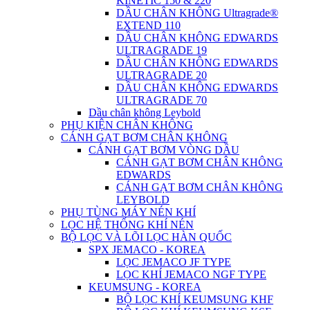
KINETIC 150 & 220
DẦU CHÂN KHÔNG Ultragrade®
EXTEND 110
DẦU CHÂN KHÔNG EDWARDS
ULTRAGRADE 19
DẦU CHÂN KHÔNG EDWARDS
ULTRAGRADE 20
DẦU CHÂN KHÔNG EDWARDS
ULTRAGRADE 70
Dầu chân không Leybold
PHỤ KIỆN CHÂN KHÔNG
CÁNH GẠT BƠM CHÂN KHÔNG
CÁNH GẠT BƠM VÒNG DẦU
CÁNH GẠT BƠM CHÂN KHÔNG
EDWARDS
CÁNH GẠT BƠM CHÂN KHÔNG
LEYBOLD
PHỤ TÙNG MÁY NÉN KHÍ
LỌC HỆ THỐNG KHÍ NÉN
BỘ LỌC VÀ LÕI LỌC HÀN QUỐC
SPX JEMACO - KOREA
LỌC JEMACO JF TYPE
LỌC KHÍ JEMACO NGF TYPE
KEUMSUNG - KOREA
BỘ LỌC KHÍ KEUMSUNG KHF