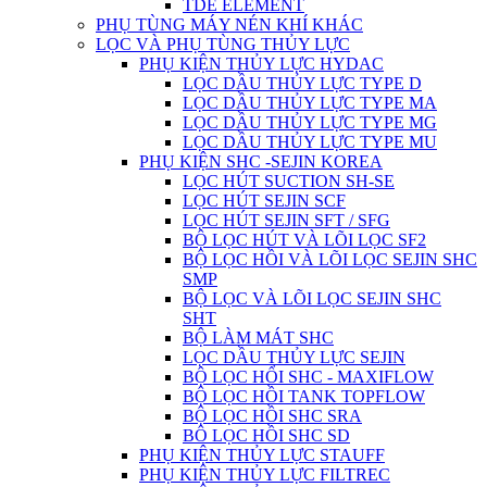
TDE ELEMENT
PHỤ TÙNG MÁY NÉN KHÍ KHÁC
LỌC VÀ PHỤ TÙNG THỦY LỰC
PHỤ KIỆN THỦY LỰC HYDAC
LỌC DẦU THỦY LỰC TYPE D
LỌC DẦU THỦY LỰC TYPE MA
LỌC DẦU THỦY LỰC TYPE MG
LỌC DẦU THỦY LỰC TYPE MU
PHỤ KIỆN SHC -SEJIN KOREA
LỌC HÚT SUCTION SH-SE
LỌC HÚT SEJIN SCF
LỌC HÚT SEJIN SFT / SFG
BỘ LỌC HÚT VÀ LÕI LỌC SF2
BỘ LỌC HỒI VÀ LÕI LỌC SEJIN SHC
SMP
BỘ LỌC VÀ LÕI LỌC SEJIN SHC
SHT
BỘ LÀM MÁT SHC
LỌC DẦU THỦY LỰC SEJIN
BỘ LỌC HỔI SHC - MAXIFLOW
BỘ LỌC HỒI TANK TOPFLOW
BỘ LỌC HỒI SHC SRA
BÔ LỌC HỒI SHC SD
PHỤ KIỆN THỦY LỰC STAUFF
PHỤ KIỆN THỦY LỰC FILTREC