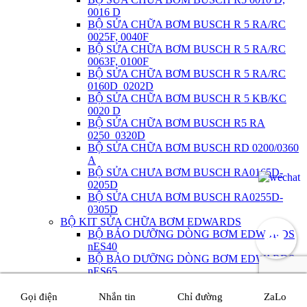
0016 D
BỘ SỬA CHỮA BƠM BUSCH R 5 RA/RC
0025F, 0040F
BỘ SỬA CHỮA BƠM BUSCH R 5 RA/RC
0063F, 0100F
BỘ SỬA CHỮA BƠM BUSCH R 5 RA/RC
0160D_0202D
BỘ SỬA CHỮA BƠM BUSCH R 5 KB/KC
0020 D
BỘ SỬA CHỮA BƠM BUSCH R5 RA
0250_0320D
BỘ SỬA CHỮA BƠM BUSCH RD 0200/0360
A
BỘ SỬA CHƯA BƠM BUSCH RA0165D-
0205D
BỘ SỬA CHƯA BƠM BUSCH RA0255D-
0305D
BỘ KIT SỬA CHỮA BƠM EDWARDS
BỘ BẢO DƯỠNG DÒNG BƠM EDWARDS
nES40
BỘ BẢO DƯỠNG DÒNG BƠM EDWARDS
nES65
BỘ BẢO DƯỠNG DÒNG BƠM EDWARDS
nES100
Gọi điện
Nhắn tin
Chỉ đường
ZaLo