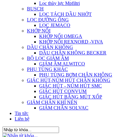
Lọc thùy lực Mpfiltri
BUSCH
LỌC TÁCH DẦU NHỚT
LỌC ĐƯỜNG ỐNG
LỌC JEMACO
KHỚP NỐI
KHỚP NỐI OMEGA
KHỚP NỐI REXNORD -VIVA
DẦU CHÂN KHÔNG
DẦU CHÂN KHÔNG BECKER
BỘ LỌC GIẢM ÂM
GIẢM ÂM ALWITCO
PHỤ TÙNG KHÁC
PHỤ TÙNG BƠM CHÂN KHÔNG
GIÁC HÚT-NÚM HÚT CHÂN KHÔNG
GIÁC HÚT - NÚM HÚT SMC
GIÁC HÚT CONVUM
GIÁC HÚT BẰNG MÚT XỐP
GIẢM CHẤN KHÍ NÉN
GIẢM CHẤN SOLVAC
Tin tức
Liên hệ