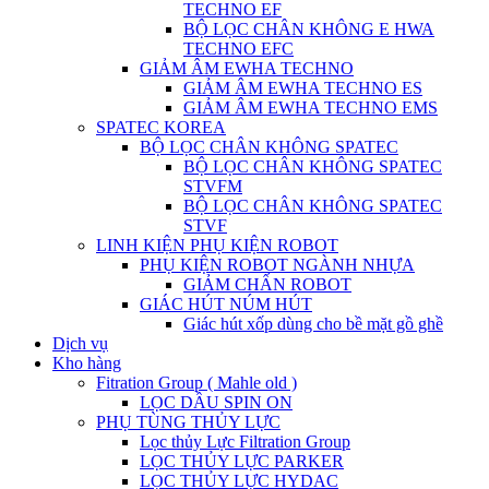
TECHNO EF
BỘ LỌC CHÂN KHÔNG E HWA
TECHNO EFC
GIẢM ÂM EWHA TECHNO
GIẢM ÂM EWHA TECHNO ES
GIẢM ÂM EWHA TECHNO EMS
SPATEC KOREA
BỘ LỌC CHÂN KHÔNG SPATEC
BỘ LỌC CHÂN KHÔNG SPATEC
STVFM
BỘ LỌC CHÂN KHÔNG SPATEC
STVF
LINH KIỆN PHỤ KIỆN ROBOT
PHỤ KIỆN ROBOT NGÀNH NHỰA
GIẢM CHẤN ROBOT
GIÁC HÚT NÚM HÚT
Giác hút xốp dùng cho bề mặt gồ ghề
Dịch vụ
Kho hàng
Fitration Group ( Mahle old )
LỌC DẦU SPIN ON
PHỤ TÙNG THỦY LỰC
Lọc thủy Lực Filtration Group
LỌC THỦY LỰC PARKER
LỌC THỦY LỰC HYDAC