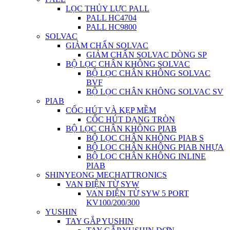
LỌC THỦY LỰC PALL
PALL HC4704
PALL HC9800
SOLVAC
GIẢM CHẤN SOLVAC
GIẢM CHẤN SOLVAC DÒNG SP
BỘ LỌC CHÂN KHÔNG SOLVAC
BỘ LỌC CHÂN KHÔNG SOLVAC
BVF
BỘ LỌC CHÂN KHÔNG SOLVAC SV
PIAB
CỐC HÚT VÀ KẸP MỀM
CỐC HÚT DẠNG TRÒN
BỘ LỌC CHÂN KHÔNG PIAB
BỘ LỌC CHÂN KHÔNG PIAB S
BỘ LỌC CHÂN KHÔNG PIAB NHỰA
BỘ LỌC CHÂN KHÔNG INLINE
PIAB
SHINYEONG MECHATTRONICS
VAN ĐIỆN TỪ SYW
VAN ĐIỆN TỪ SYW 5 PORT
KV100/200/300
YUSHIN
TAY GẮP YUSHIN