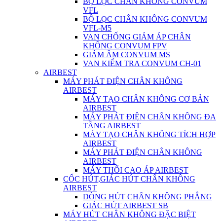
BỘ LỌC CHÂN KHÔNG CONVUM
VFL
BỘ LỌC CHÂN KHÔNG CONVUM
VFL-M5
VAN CHỐNG GIẢM ÁP CHÂN
KHÔNG CONVUM FPV
GIẢM ÂM CONVUM MS
VAN KIỂM TRA CONVUM CH-01
AIRBEST
MÁY PHÁT ĐIỆN CHÂN KHÔNG
AIRBEST
MÁY TẠO CHÂN KHÔNG CƠ BẢN
AIRBEST
MÁY PHÁT ĐIỆN CHÂN KHÔNG ĐA
TẦNG AIRBEST
MÁY TẠO CHÂN KHÔNG TÍCH HỢP
AIRBEST
MÁY PHÁT ĐIỆN CHÂN KHÔNG
AIRBEST
MÁY THỔI CAO ÁP AIRBEST
CỐC HÚT,GIÁC HÚT CHÂN KHÔNG
AIRBEST
DÒNG HÚT CHÂN KHÔNG PHẲNG
GIÁC HÚT AIRBEST SB
MÁY HÚT CHÂN KHÔNG ĐẶC BIỆT