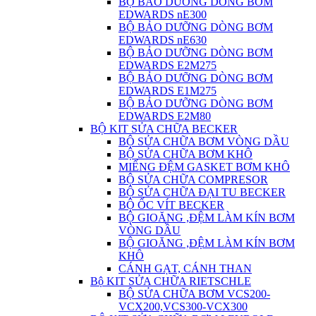
BỘ BẢO DƯỠNG DÒNG BƠM
EDWARDS nE300
BỘ BẢO DƯỠNG DÒNG BƠM
EDWARDS nE630
BỘ BẢO DƯỠNG DÒNG BƠM
EDWARDS E2M275
BỘ BẢO DƯỠNG DÒNG BƠM
EDWARDS E1M275
BỘ BẢO DƯỠNG DÒNG BƠM
EDWARDS E2M80
BỘ KIT SỬA CHỮA BECKER
BỘ SỬA CHỮA BƠM VÒNG DẦU
BỘ SỬA CHỮA BƠM KHÔ
MIẾNG ĐỆM GASKET BƠM KHÔ
BỘ SỬA CHỮA COMPRESOR
BỘ SỬA CHỮA ĐẠI TU BECKER
BỘ ỐC VÍT BECKER
BỘ GIOĂNG ,ĐỆM LÀM KÍN BƠM
VÒNG DẦU
BỘ GIOĂNG ,ĐỆM LÀM KÍN BƠM
KHÔ
CÁNH GẠT, CÁNH THAN
Bộ KIT SỬA CHỮA RIETSCHLE
BỘ SỬA CHỮA BƠM VCS200-
VCX200,VCS300-VCX300