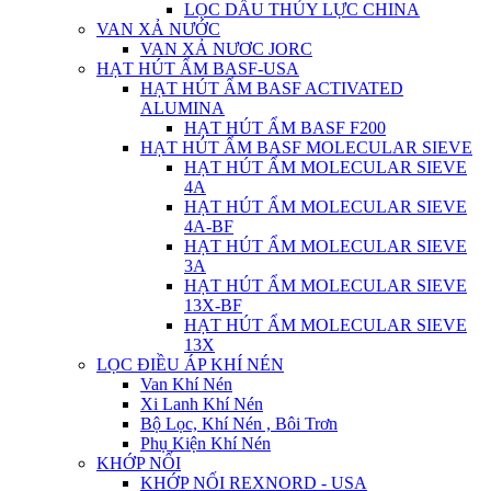
LỌC DẦU THỦY LỰC CHINA
VAN XẢ NƯỚC
VAN XẢ NƯƠC JORC
HẠT HÚT ẨM BASF-USA
HẠT HÚT ẨM BASF ACTIVATED
ALUMINA
HẠT HÚT ẨM BASF F200
HẠT HÚT ẨM BASF MOLECULAR SIEVE
HẠT HÚT ẨM MOLECULAR SIEVE
4A
HẠT HÚT ẨM MOLECULAR SIEVE
4A-BF
HẠT HÚT ẨM MOLECULAR SIEVE
3A
HẠT HÚT ẨM MOLECULAR SIEVE
13X-BF
HẠT HÚT ẨM MOLECULAR SIEVE
13X
LỌC ĐIỀU ÁP KHÍ NÉN
Van Khí Nén
Xi Lanh Khí Nén
Bộ Lọc, Khí Nén , Bôi Trơn
Phụ Kiện Khí Nén
KHỚP NỐI
KHỚP NỐI REXNORD - USA