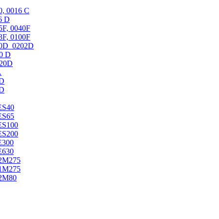
 0016 C
6 D
F, 0040F
F, 0100F
0D_0202D
0 D
20D
A
D
D
S40
S65
S100
S200
300
630
2M275
1M275
2M80