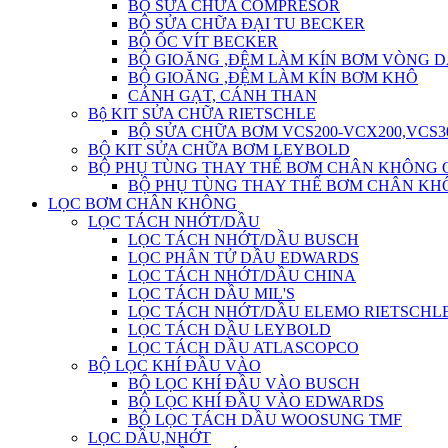
BỘ SỬA CHỮA COMPRESOR
BỘ SỬA CHỮA ĐẠI TU BECKER
BỘ ỐC VÍT BECKER
BỘ GIOĂNG ,ĐỆM LÀM KÍN BƠM VÒNG 
BỘ GIOĂNG ,ĐỆM LÀM KÍN BƠM KHÔ
CÁNH GẠT, CÁNH THAN
Bộ KIT SỬA CHỮA RIETSCHLE
BỘ SỬA CHỮA BƠM VCS200-VCX200,VCS3
BỘ KIT SỬA CHỮA BƠM LEYBOLD
BỘ PHỤ TÙNG THAY THẾ BƠM CHÂN KHÔNG 
BỘ PHỤ TÙNG THAY THẾ BƠM CHÂN KH
LỌC BƠM CHÂN KHÔNG
LỌC TÁCH NHỚT/DẦU
LỌC TÁCH NHỚT/DẦU BUSCH
LỌC PHÂN TỬ DẦU EDWARDS
LỌC TÁCH NHỚT/DẦU CHINA
LỌC TÁCH DẦU MIL'S
LỌC TÁCH NHỚT/DẦU ELEMO RIETSCHL
LỌC TÁCH DẦU LEYBOLD
LỌC TÁCH DẦU ATLASCOPCO
BỘ LỌC KHÍ ĐẦU VÀO
BỘ LỌC KHÍ ĐẦU VÀO BUSCH
BỘ LỌC KHÍ ĐẦU VÀO EDWARDS
BỘ LỌC TÁCH DẦU WOOSUNG TMF
LỌC DẦU,NHỚT