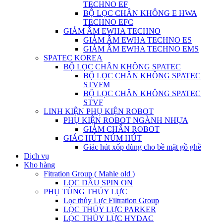
TECHNO EF
BỘ LỌC CHÂN KHÔNG E HWA
TECHNO EFC
GIẢM ÂM EWHA TECHNO
GIẢM ÂM EWHA TECHNO ES
GIẢM ÂM EWHA TECHNO EMS
SPATEC KOREA
BỘ LỌC CHÂN KHÔNG SPATEC
BỘ LỌC CHÂN KHÔNG SPATEC
STVFM
BỘ LỌC CHÂN KHÔNG SPATEC
STVF
LINH KIỆN PHỤ KIỆN ROBOT
PHỤ KIỆN ROBOT NGÀNH NHỰA
GIẢM CHẤN ROBOT
GIÁC HÚT NÚM HÚT
Giác hút xốp dùng cho bề mặt gồ ghề
Dịch vụ
Kho hàng
Fitration Group ( Mahle old )
LỌC DẦU SPIN ON
PHỤ TÙNG THỦY LỰC
Lọc thủy Lực Filtration Group
LỌC THỦY LỰC PARKER
LỌC THỦY LỰC HYDAC