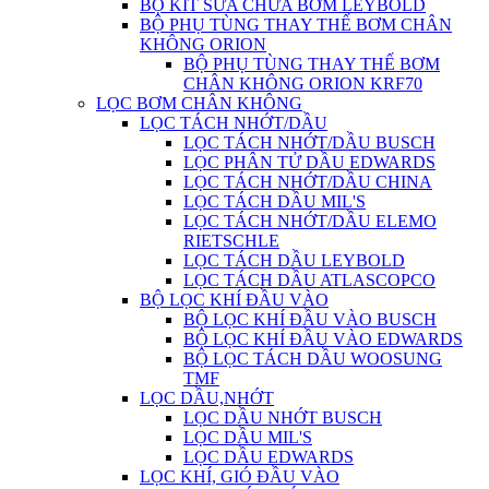
BỘ KIT SỬA CHỮA BƠM LEYBOLD
BỘ PHỤ TÙNG THAY THẾ BƠM CHÂN
KHÔNG ORION
BỘ PHỤ TÙNG THAY THẾ BƠM
CHÂN KHÔNG ORION KRF70
LỌC BƠM CHÂN KHÔNG
LỌC TÁCH NHỚT/DẦU
LỌC TÁCH NHỚT/DẦU BUSCH
LỌC PHÂN TỬ DẦU EDWARDS
LỌC TÁCH NHỚT/DẦU CHINA
LỌC TÁCH DẦU MIL'S
LỌC TÁCH NHỚT/DẦU ELEMO
RIETSCHLE
LỌC TÁCH DẦU LEYBOLD
LỌC TÁCH DẦU ATLASCOPCO
BỘ LỌC KHÍ ĐẦU VÀO
BỘ LỌC KHÍ ĐẦU VÀO BUSCH
BỘ LỌC KHÍ ĐẦU VÀO EDWARDS
BỘ LỌC TÁCH DẦU WOOSUNG
TMF
LỌC DẦU,NHỚT
LỌC DẦU NHỚT BUSCH
LỌC DẦU MIL'S
LỌC DẦU EDWARDS
LỌC KHÍ, GIÓ ĐẦU VÀO