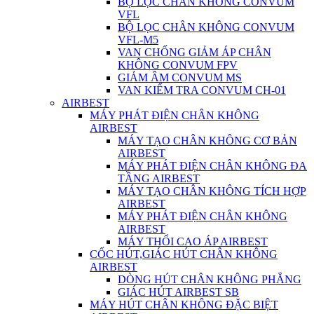
BỘ LỌC CHÂN KHÔNG CONVUM
VFL
BỘ LỌC CHÂN KHÔNG CONVUM
VFL-M5
VAN CHỐNG GIẢM ÁP CHÂN
KHÔNG CONVUM FPV
GIẢM ÂM CONVUM MS
VAN KIỂM TRA CONVUM CH-01
AIRBEST
MÁY PHÁT ĐIỆN CHÂN KHÔNG
AIRBEST
MÁY TẠO CHÂN KHÔNG CƠ BẢN
AIRBEST
MÁY PHÁT ĐIỆN CHÂN KHÔNG ĐA
TẦNG AIRBEST
MÁY TẠO CHÂN KHÔNG TÍCH HỢP
AIRBEST
MÁY PHÁT ĐIỆN CHÂN KHÔNG
AIRBEST
MÁY THỔI CAO ÁP AIRBEST
CỐC HÚT,GIÁC HÚT CHÂN KHÔNG
AIRBEST
DÒNG HÚT CHÂN KHÔNG PHẲNG
GIÁC HÚT AIRBEST SB
MÁY HÚT CHÂN KHÔNG ĐẶC BIỆT