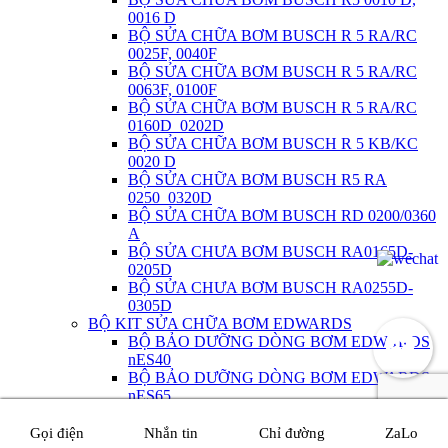
0016 D
BỘ SỬA CHỮA BƠM BUSCH R 5 RA/RC
0025F, 0040F
BỘ SỬA CHỮA BƠM BUSCH R 5 RA/RC
0063F, 0100F
BỘ SỬA CHỮA BƠM BUSCH R 5 RA/RC
0160D_0202D
BỘ SỬA CHỮA BƠM BUSCH R 5 KB/KC
0020 D
BỘ SỬA CHỮA BƠM BUSCH R5 RA
0250_0320D
BỘ SỬA CHỮA BƠM BUSCH RD 0200/0360
A
BỘ SỬA CHƯA BƠM BUSCH RA0165D-
0205D
BỘ SỬA CHƯA BƠM BUSCH RA0255D-
0305D
BỘ KIT SỬA CHỮA BƠM EDWARDS
BỘ BẢO DƯỠNG DÒNG BƠM EDWARDS
nES40
BỘ BẢO DƯỠNG DÒNG BƠM EDWARDS
nES65
BỘ BẢO DƯỠNG DÒNG BƠM EDWARDS
nES100
Gọi điện
Nhắn tin
Chỉ đường
ZaLo