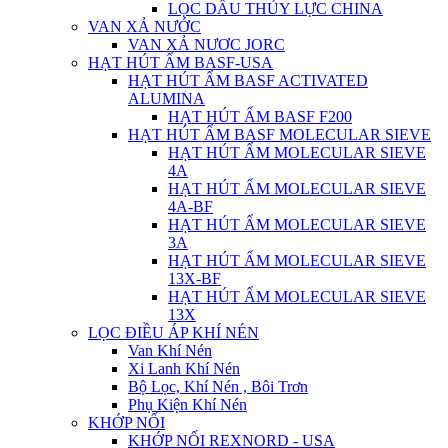
LỌC DẦU THỦY LỰC CHINA
VAN XẢ NƯỚC
VAN XẢ NƯƠC JORC
HẠT HÚT ẨM BASF-USA
HẠT HÚT ẨM BASF ACTIVATED
ALUMINA
HẠT HÚT ẨM BASF F200
HẠT HÚT ẨM BASF MOLECULAR SIEVE
HẠT HÚT ẨM MOLECULAR SIEVE
4A
HẠT HÚT ẨM MOLECULAR SIEVE
4A-BF
HẠT HÚT ẨM MOLECULAR SIEVE
3A
HẠT HÚT ẨM MOLECULAR SIEVE
13X-BF
HẠT HÚT ẨM MOLECULAR SIEVE
13X
LỌC ĐIỀU ÁP KHÍ NÉN
Van Khí Nén
Xi Lanh Khí Nén
Bộ Lọc, Khí Nén , Bôi Trơn
Phụ Kiện Khí Nén
KHỚP NỐI
KHỚP NỐI REXNORD - USA