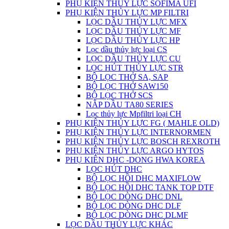
PHỤ KIỆN THỦY LỰC SOFIMA UFI
PHỤ KIỆN THỦY LỰC MP FILTRI
LỌC DẦU THỦY LỰC MFX
LỌC DẦU THỦY LỰC MF
LỌC DẦU THỦY LỰC HP
Lọc dầu thủy lực loại CS
LỌC DẦU THỦY LỰC CU
LỌC HÚT THỦY LỰC STR
BỘ LỌC THỞ SA, SAP
BỘ LỌC THỞ SAW150
BỘ LỌC THỞ SCS
NẮP DẦU TA80 SERIES
Lọc thủy lực Mpfiltri loại CH
PHỤ KIỆN THỦY LỰC FG ( MAHLE OLD)
PHỤ KIỆN THỦY LỰC INTERNORMEN
PHỤ KIỆN THỦY LỰC BOSCH REXROTH
PHỤ KIỆN THỦY LỰC ARGO HYTOS
PHỤ KIÊN DHC -DONG HWA KOREA
LỌC HÚT DHC
BỘ LỌC HỒI DHC MAXIFLOW
BỘ LỌC HỒI DHC TANK TOP DTF
BỘ LỌC DÒNG DHC DNL
BỘ LỌC DÒNG DHC DLF
BỘ LỌC DÒNG DHC DLMF
LỌC DẦU THỦY LỰC KHÁC