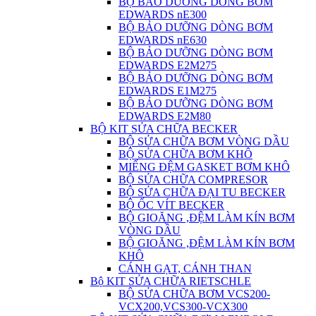
BỘ BẢO DƯỠNG DÒNG BƠM
EDWARDS nE300
BỘ BẢO DƯỠNG DÒNG BƠM
EDWARDS nE630
BỘ BẢO DƯỠNG DÒNG BƠM
EDWARDS E2M275
BỘ BẢO DƯỠNG DÒNG BƠM
EDWARDS E1M275
BỘ BẢO DƯỠNG DÒNG BƠM
EDWARDS E2M80
BỘ KIT SỬA CHỮA BECKER
BỘ SỬA CHỮA BƠM VÒNG DẦU
BỘ SỬA CHỮA BƠM KHÔ
MIẾNG ĐỆM GASKET BƠM KHÔ
BỘ SỬA CHỮA COMPRESOR
BỘ SỬA CHỮA ĐẠI TU BECKER
BỘ ỐC VÍT BECKER
BỘ GIOĂNG ,ĐỆM LÀM KÍN BƠM
VÒNG DẦU
BỘ GIOĂNG ,ĐỆM LÀM KÍN BƠM
KHÔ
CÁNH GẠT, CÁNH THAN
Bộ KIT SỬA CHỮA RIETSCHLE
BỘ SỬA CHỮA BƠM VCS200-
VCX200,VCS300-VCX300