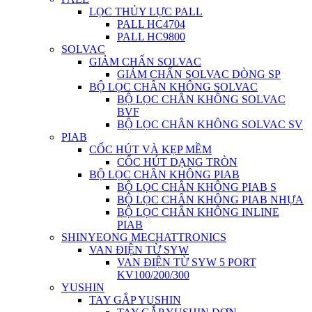
LỌC THỦY LỰC PALL
PALL HC4704
PALL HC9800
SOLVAC
GIẢM CHẤN SOLVAC
GIẢM CHẤN SOLVAC DÒNG SP
BỘ LỌC CHÂN KHÔNG SOLVAC
BỘ LỌC CHÂN KHÔNG SOLVAC
BVF
BỘ LỌC CHÂN KHÔNG SOLVAC SV
PIAB
CỐC HÚT VÀ KẸP MỀM
CỐC HÚT DẠNG TRÒN
BỘ LỌC CHÂN KHÔNG PIAB
BỘ LỌC CHÂN KHÔNG PIAB S
BỘ LỌC CHÂN KHÔNG PIAB NHỰA
BỘ LỌC CHÂN KHÔNG INLINE
PIAB
SHINYEONG MECHATTRONICS
VAN ĐIỆN TỪ SYW
VAN ĐIỆN TỪ SYW 5 PORT
KV100/200/300
YUSHIN
TAY GẮP YUSHIN