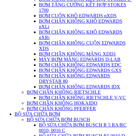
BƠM TĂNG CƯỜNG KẾT HỢP STOKES
1700
BƠM CUỘN KHÔ EDWARDS nXDS
BƠM CHÂN KHÔNG KHÔ EDWARDS
nXLi
BƠM CHÂN KHÔNG KHÔ EDWARDS
nXRi
BƠM CHÂN KHÔNG CUỘN EDWARDS
XDS
BƠM CHÂN KHÔNG MÀNG XDD1
MÁY BƠM MÀNG EDWARDS D-LAB
BƠM CHÂN KHÔNG EDWARDS EDC
BƠM CHÂN KHÔNG EDWARDS GXS
BƠM CHÂN KHÔNG EDWARDS
DRYSTAR 80
BƠM CHÂN KHÔNG EDWARDS IDX
BƠM CHÂN KHÔNG RIETSCHLE
BƠM CHÂN KHÔNG RIETSCHLE V-VC
BƠM CHÂN KHÔNG HOKAIDO
BƠM CHÂN KHÔNG PFEIFFER
BỘ SỬA CHỮA BƠM
BỘ SỬA CHỮA BƠM BUSCH
BỘ SỬA CHỮA BƠM BUSCH R 5 RA/RC
0010, 0016 C
BỘ SỬA CHỮA BƠM BUSCH R5 0010 D,