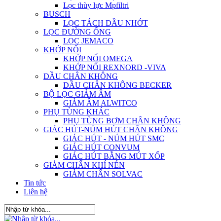
Lọc thùy lực Mpfiltri
BUSCH
LỌC TÁCH DẦU NHỚT
LỌC ĐƯỜNG ỐNG
LỌC JEMACO
KHỚP NỐI
KHỚP NỐI OMEGA
KHỚP NỐI REXNORD -VIVA
DẦU CHÂN KHÔNG
DẦU CHÂN KHÔNG BECKER
BỘ LỌC GIẢM ÂM
GIẢM ÂM ALWITCO
PHỤ TÙNG KHÁC
PHỤ TÙNG BƠM CHÂN KHÔNG
GIÁC HÚT-NÚM HÚT CHÂN KHÔNG
GIÁC HÚT - NÚM HÚT SMC
GIÁC HÚT CONVUM
GIÁC HÚT BẰNG MÚT XỐP
GIẢM CHẤN KHÍ NÉN
GIẢM CHẤN SOLVAC
Tin tức
Liên hệ