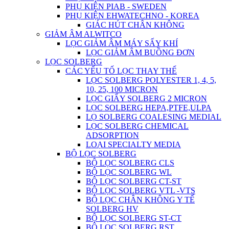
PHỤ KIỆN PIAB - SWEDEN
PHỤ KIỆN EHWATECHNO - KOREA
GIÁC HÚT CHÂN KHÔNG
GIẢM ÂM ALWITCO
LỌC GIẢM ÂM MÁY SẤY KHÍ
LỌC GIẢM ÂM BUỒNG ĐƠN
LỌC SOLBERG
CÁC YẾU TỐ LỌC THAY THẾ
LỌC SOLBERG POLYESTER 1, 4, 5,
10, 25, 100 MICRON
LỌC GIẤY SOLBERG 2 MICRON
LỌC SOLBERG HEPA,PTFE,ULPA
LỌ SOLBERG COALESING MEDIAL
LỌC SOLBERG CHEMICAL
ADSORPTION
LOẠI SPECIALTY MEDIA
BỘ LỌC SOLBERG
BỘ LỌC SOLBERG CLS
BỘ LỌC SOLBERG WL
BỘ LỌC SOLBERG CT-ST
BỘ LỌC SOLBERG VTL -VTS
BỘ LỌC CHÂN KHÔNG Y TẾ
SOLBERG HV
BỘ LỌC SOLBERG ST-CT
BỘ LỌC SOLBERG RST