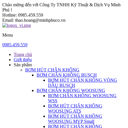
Chào mừng đến với Công Ty TNHH Kỹ Thuật & Dịch Vụ Minh
Phú !
Hotline:
0985.459.559
Email:
thao.hoang@minhphuco.vn
Menu
0985.459.559
Trang chủ
Giới thiệu
Sản phẩm
BƠM HÚT CHÂN KHÔNG
BƠM CHÂN KHÔNG BUSCH
BƠM HÚT CHÂN KHÔNG VÒNG
DẦU BUSCH
BƠM CHÂN KHÔNG WOOSUNG
BƠM CHÂN KHÔNG WOOSUNG
WSS
BƠM HÚT CHÂN KHÔNG
WOOSUNG ATS
BƠM HÚT CHÂN KHÔNG
WOOSUNG MVP Small
BƠM HÚT CHÂN KHÔNG