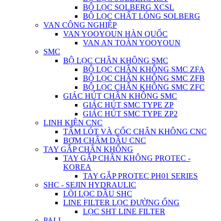
BỘ LỌC SOLBERG XCSL
BỘ LỌC CHẤT LỎNG SOLBERG
VAN CÔNG NGHIỆP
VAN YOOYOUN HÀN QUỐC
VAN AN TOÀN YOOYOUN
SMC
BỘ LỌC CHÂN KHÔNG SMC
BỘ LỌC CHÂN KHÔNG SMC ZFA
BỘ LỌC CHÂN KHÔNG SMC ZFB
BỘ LỌC CHÂN KHÔNG SMC ZFC
GIÁC HÚT CHÂN KHÔNG SMC
GIÁC HÚT SMC TYPE ZP
GIÁC HÚT SMC TYPE ZP2
LINH KIỆN CNC
TẤM LÓT VÀ CỐC CHÂN KHÔNG CNC
BƠM CHÂM DẦU CNC
TAY GẮP CHÂN KHÔNG
TAY GẮP CHÂN KHÔNG PROTEC -
KOREA
TAY GẮP PROTEC PH01 SERIES
SHC - SEJIN HYDRAULIC
LÕI LỌC DẦU SHC
LINE FILTER LỌC ĐƯỜNG ỐNG
LỌC SHT LINE FILTER
PALL