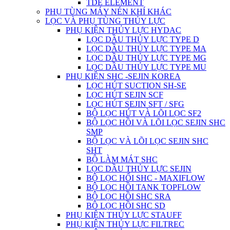
TDE ELEMENT
PHỤ TÙNG MÁY NÉN KHÍ KHÁC
LỌC VÀ PHỤ TÙNG THỦY LỰC
PHỤ KIỆN THỦY LỰC HYDAC
LỌC DẦU THỦY LỰC TYPE D
LỌC DẦU THỦY LỰC TYPE MA
LỌC DẦU THỦY LỰC TYPE MG
LỌC DẦU THỦY LỰC TYPE MU
PHỤ KIỆN SHC -SEJIN KOREA
LỌC HÚT SUCTION SH-SE
LỌC HÚT SEJIN SCF
LỌC HÚT SEJIN SFT / SFG
BỘ LỌC HÚT VÀ LÕI LỌC SF2
BỘ LỌC HỒI VÀ LÕI LỌC SEJIN SHC
SMP
BỘ LỌC VÀ LÕI LỌC SEJIN SHC
SHT
BỘ LÀM MÁT SHC
LỌC DẦU THỦY LỰC SEJIN
BỘ LỌC HỔI SHC - MAXIFLOW
BỘ LỌC HỒI TANK TOPFLOW
BỘ LỌC HỒI SHC SRA
BÔ LỌC HỒI SHC SD
PHỤ KIỆN THỦY LỰC STAUFF
PHỤ KIỆN THỦY LỰC FILTREC