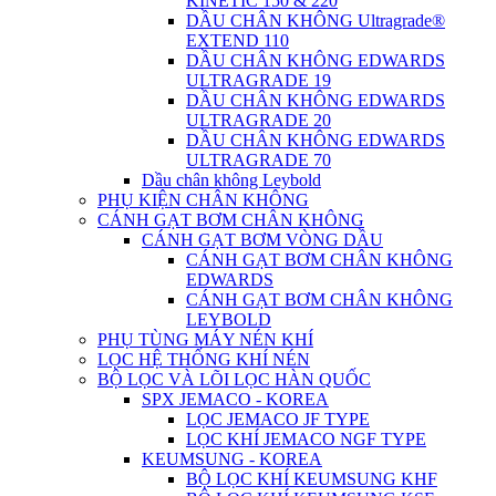
KINETIC 150 & 220
DẦU CHÂN KHÔNG Ultragrade®
EXTEND 110
DẦU CHÂN KHÔNG EDWARDS
ULTRAGRADE 19
DẦU CHÂN KHÔNG EDWARDS
ULTRAGRADE 20
DẦU CHÂN KHÔNG EDWARDS
ULTRAGRADE 70
Dầu chân không Leybold
PHỤ KIỆN CHÂN KHÔNG
CÁNH GẠT BƠM CHÂN KHÔNG
CÁNH GẠT BƠM VÒNG DẦU
CÁNH GẠT BƠM CHÂN KHÔNG
EDWARDS
CÁNH GẠT BƠM CHÂN KHÔNG
LEYBOLD
PHỤ TÙNG MÁY NÉN KHÍ
LỌC HỆ THỐNG KHÍ NÉN
BỘ LỌC VÀ LÕI LỌC HÀN QUỐC
SPX JEMACO - KOREA
LỌC JEMACO JF TYPE
LỌC KHÍ JEMACO NGF TYPE
KEUMSUNG - KOREA
BỘ LỌC KHÍ KEUMSUNG KHF