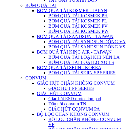
TAY GẮP YUSHIN ĐƠN
BƠM QUÁ TẢI
BƠM QUÁ TẢI KOSMEK - JAPAN
BƠM QUÁ TẢI KOSMEK PH
BƠM QUÁ TẢI KOSMEK PL
BƠM QUÁ TẢI KOSMEK PV
BƠM QUÁ TẢI KOSMEK PW
BƠM QUÁ TẢI SANDSUN - TAIWAN
BƠM QUÁ TẢI SANDSUN DÒNG VA
BƠM QUÁ TẢI SANDSUN DÒNG VS
BƠM QUÁ TẢI KING AIR - TAIWAN
BƠM QUÁ TẢI LOẠI KHÍ NÉN LA
BƠM QUÁ TẢI LOẠI LÒ XO LS
BƠM QUÁ TẢI SEJIN - KOREA
BƠM QUÁ TẢI SEJIN SP SERIES
CONVUM
GIÁC HÚT CHÂN KHÔNG CONVUM
GIÁC HÚT PF SERIES
GIÁC HÚT CONVUM
Giác hút ESD protection pad
Đầu nối convum TN
GIÁC HÚT CONVUM PA
BỘ LỌC CHÂN KHÔNG CONVUM
BỘ LỌC CHÂN KHÔNG CONVUM
VF