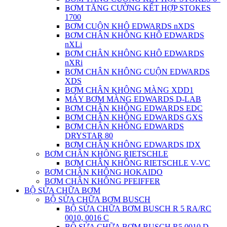
BƠM TĂNG CƯỜNG KẾT HỢP STOKES
1700
BƠM CUỘN KHÔ EDWARDS nXDS
BƠM CHÂN KHÔNG KHÔ EDWARDS
nXLi
BƠM CHÂN KHÔNG KHÔ EDWARDS
nXRi
BƠM CHÂN KHÔNG CUỘN EDWARDS
XDS
BƠM CHÂN KHÔNG MÀNG XDD1
MÁY BƠM MÀNG EDWARDS D-LAB
BƠM CHÂN KHÔNG EDWARDS EDC
BƠM CHÂN KHÔNG EDWARDS GXS
BƠM CHÂN KHÔNG EDWARDS
DRYSTAR 80
BƠM CHÂN KHÔNG EDWARDS IDX
BƠM CHÂN KHÔNG RIETSCHLE
BƠM CHÂN KHÔNG RIETSCHLE V-VC
BƠM CHÂN KHÔNG HOKAIDO
BƠM CHÂN KHÔNG PFEIFFER
BỘ SỬA CHỮA BƠM
BỘ SỬA CHỮA BƠM BUSCH
BỘ SỬA CHỮA BƠM BUSCH R 5 RA/RC
0010, 0016 C
BỘ SỬA CHỮA BƠM BUSCH R5 0010 D,