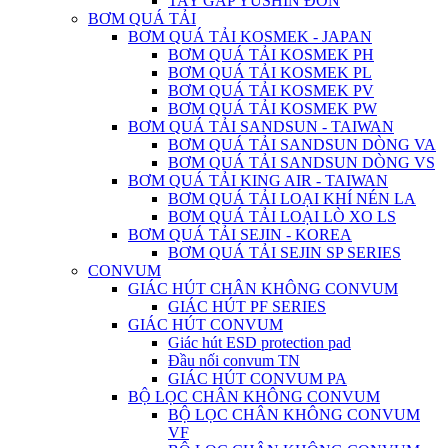
TAY GẮP YUSHIN ĐƠN
BƠM QUÁ TẢI
BƠM QUÁ TẢI KOSMEK - JAPAN
BƠM QUÁ TẢI KOSMEK PH
BƠM QUÁ TẢI KOSMEK PL
BƠM QUÁ TẢI KOSMEK PV
BƠM QUÁ TẢI KOSMEK PW
BƠM QUÁ TẢI SANDSUN - TAIWAN
BƠM QUÁ TẢI SANDSUN DÒNG VA
BƠM QUÁ TẢI SANDSUN DÒNG VS
BƠM QUÁ TẢI KING AIR - TAIWAN
BƠM QUÁ TẢI LOẠI KHÍ NÉN LA
BƠM QUÁ TẢI LOẠI LÒ XO LS
BƠM QUÁ TẢI SEJIN - KOREA
BƠM QUÁ TẢI SEJIN SP SERIES
CONVUM
GIÁC HÚT CHÂN KHÔNG CONVUM
GIÁC HÚT PF SERIES
GIÁC HÚT CONVUM
Giác hút ESD protection pad
Đầu nối convum TN
GIÁC HÚT CONVUM PA
BỘ LỌC CHÂN KHÔNG CONVUM
BỘ LỌC CHÂN KHÔNG CONVUM
VF