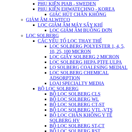
PHỤ KIỆN PIAB - SWEDEN
PHỤ KIỆN EHWATECHNO - KOREA
GIÁC HÚT CHÂN KHÔNG
GIẢM ÂM ALWITCO
LỌC GIẢM ÂM MÁY SẤY KHÍ
LỌC GIẢM ÂM BUỒNG ĐƠN
LỌC SOLBERG
CÁC YẾU TỐ LỌC THAY THẾ
LỌC SOLBERG POLYESTER 1, 4, 5,
10, 25, 100 MICRON
LỌC GIẤY SOLBERG 2 MICRON
LỌC SOLBERG HEPA,PTFE,ULPA
LỌ SOLBERG COALESING MEDIAL
LỌC SOLBERG CHEMICAL
ADSORPTION
LOẠI SPECIALTY MEDIA
BỘ LỌC SOLBERG
BỘ LỌC SOLBERG CLS
BỘ LỌC SOLBERG WL
BỘ LỌC SOLBERG CT-ST
BỘ LỌC SOLBERG VTL -VTS
BỘ LỌC CHÂN KHÔNG Y TẾ
SOLBERG HV
BỘ LỌC SOLBERG ST-CT
BỘ LỌC SOLBERG RST