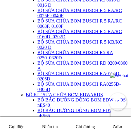
0016 D
BỘ SỬA CHỮA BƠM BUSCH R 5 RA/RC
0025F, 0040F
BỘ SỬA CHỮA BƠM BUSCH R 5 RA/RC
0063F, 0100F
BỘ SỬA CHỮA BƠM BUSCH R 5 RA/RC
0160D_0202D
BỘ SỬA CHỮA BƠM BUSCH R 5 KB/KC
0020 D
BỘ SỬA CHỮA BƠM BUSCH R5 RA
0250_0320D
BỘ SỬA CHỮA BƠM BUSCH RD 0200/0360
A
BỘ SỬA CHƯA BƠM BUSCH RA0165D-
0205D
BỘ SỬA CHƯA BƠM BUSCH RA0255D-
0305D
BỘ KIT SỬA CHỮA BƠM EDWARDS
BỘ BẢO DƯỠNG DÒNG BƠM EDWARDS
nES40
BỘ BẢO DƯỠNG DÒNG BƠM EDWARDS
nES65
BỘ BẢO DƯỠNG DÒNG BƠM EDWARDS
nES100
Gọi điện
Nhắn tin
Chỉ đường
ZaLo