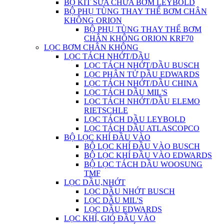
BỘ KIT SỬA CHỮA BƠM LEYBOLD
BỘ PHỤ TÙNG THAY THẾ BƠM CHÂN
KHÔNG ORION
BỘ PHỤ TÙNG THAY THẾ BƠM
CHÂN KHÔNG ORION KRF70
LỌC BƠM CHÂN KHÔNG
LỌC TÁCH NHỚT/DẦU
LỌC TÁCH NHỚT/DẦU BUSCH
LỌC PHÂN TỬ DẦU EDWARDS
LỌC TÁCH NHỚT/DẦU CHINA
LỌC TÁCH DẦU MIL'S
LỌC TÁCH NHỚT/DẦU ELEMO
RIETSCHLE
LỌC TÁCH DẦU LEYBOLD
LỌC TÁCH DẦU ATLASCOPCO
BỘ LỌC KHÍ ĐẦU VÀO
BỘ LỌC KHÍ ĐẦU VÀO BUSCH
BỘ LỌC KHÍ ĐẦU VÀO EDWARDS
BỘ LỌC TÁCH DẦU WOOSUNG
TMF
LỌC DẦU,NHỚT
LỌC DẦU NHỚT BUSCH
LỌC DẦU MIL'S
LỌC DẦU EDWARDS
LỌC KHÍ, GIÓ ĐẦU VÀO