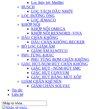
Lọc thùy lực Mpfiltri
BUSCH
LỌC TÁCH DẦU NHỚT
LỌC ĐƯỜNG ỐNG
LỌC JEMACO
KHỚP NỐI
KHỚP NỐI OMEGA
KHỚP NỐI REXNORD -VIVA
DẦU CHÂN KHÔNG
DẦU CHÂN KHÔNG BECKER
BỘ LỌC GIẢM ÂM
GIẢM ÂM ALWITCO
PHỤ TÙNG KHÁC
PHỤ TÙNG BƠM CHÂN KHÔNG
GIÁC HÚT-NÚM HÚT CHÂN KHÔNG
GIÁC HÚT - NÚM HÚT SMC
GIÁC HÚT CONVUM
GIÁC HÚT BẰNG MÚT XỐP
GIẢM CHẤN KHÍ NÉN
GIẢM CHẤN SOLVAC
Tin tức
Liên hệ