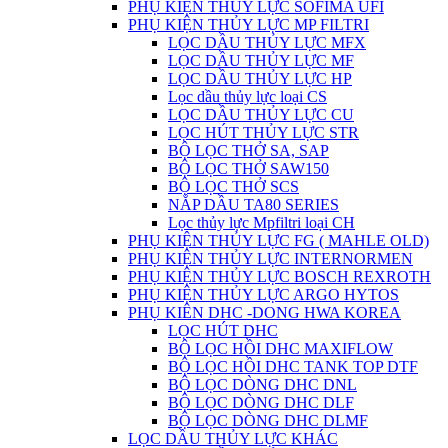
PHỤ KIỆN THỦY LỰC SOFIMA UFI
PHỤ KIỆN THỦY LỰC MP FILTRI
LỌC DẦU THỦY LỰC MFX
LỌC DẦU THỦY LỰC MF
LỌC DẦU THỦY LỰC HP
Lọc dầu thủy lực loại CS
LỌC DẦU THỦY LỰC CU
LỌC HÚT THỦY LỰC STR
BỘ LỌC THỞ SA, SAP
BỘ LỌC THỞ SAW150
BỘ LỌC THỞ SCS
NẮP DẦU TA80 SERIES
Lọc thủy lực Mpfiltri loại CH
PHỤ KIỆN THỦY LỰC FG ( MAHLE OLD)
PHỤ KIỆN THỦY LỰC INTERNORMEN
PHỤ KIỆN THỦY LỰC BOSCH REXROTH
PHỤ KIỆN THỦY LỰC ARGO HYTOS
PHỤ KIÊN DHC -DONG HWA KOREA
LỌC HÚT DHC
BỘ LỌC HỒI DHC MAXIFLOW
BỘ LỌC HỒI DHC TANK TOP DTF
BỘ LỌC DÒNG DHC DNL
BỘ LỌC DÒNG DHC DLF
BỘ LỌC DÒNG DHC DLMF
LỌC DẦU THỦY LỰC KHÁC