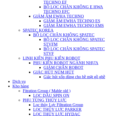
TECHNO EF
BỘ LỌC CHÂN KHÔNG E HWA
TECHNO EFC
GIẢM ÂM EWHA TECHNO
GIẢM ÂM EWHA TECHNO ES
GIẢM ÂM EWHA TECHNO EMS
SPATEC KOREA
BỘ LỌC CHÂN KHÔNG SPATEC
BỘ LỌC CHÂN KHÔNG SPATEC
STVFM
BỘ LỌC CHÂN KHÔNG SPATEC
STVF
LINH KIỆN PHỤ KIỆN ROBOT
PHỤ KIỆN ROBOT NGÀNH NHỰA
GIẢM CHẤN ROBOT
GIÁC HÚT NÚM HÚT
Giác hút xốp dùng cho bề mặt gồ ghề
Dịch vụ
Kho hàng
Fitration Group ( Mahle old )
LỌC DẦU SPIN ON
PHỤ TÙNG THỦY LỰC
Lọc thủy Lực Filtration Group
LỌC THỦY LỰC PARKER
LỌC THỦY LỰC HYDAC