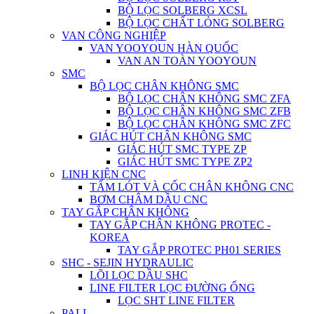
BỘ LỌC SOLBERG XCSL
BỘ LỌC CHẤT LỎNG SOLBERG
VAN CÔNG NGHIỆP
VAN YOOYOUN HÀN QUỐC
VAN AN TOÀN YOOYOUN
SMC
BỘ LỌC CHÂN KHÔNG SMC
BỘ LỌC CHÂN KHÔNG SMC ZFA
BỘ LỌC CHÂN KHÔNG SMC ZFB
BỘ LỌC CHÂN KHÔNG SMC ZFC
GIÁC HÚT CHÂN KHÔNG SMC
GIÁC HÚT SMC TYPE ZP
GIÁC HÚT SMC TYPE ZP2
LINH KIỆN CNC
TẤM LÓT VÀ CỐC CHÂN KHÔNG CNC
BƠM CHÂM DẦU CNC
TAY GẮP CHÂN KHÔNG
TAY GẮP CHÂN KHÔNG PROTEC -
KOREA
TAY GẮP PROTEC PH01 SERIES
SHC - SEJIN HYDRAULIC
LÕI LỌC DẦU SHC
LINE FILTER LỌC ĐƯỜNG ỐNG
LỌC SHT LINE FILTER
PALL