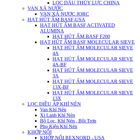
LỌC DẦU THỦY LỰC CHINA
VAN XẢ NƯỚC
VAN XẢ NƯƠC JORC
HẠT HÚT ẨM BASF-USA
HẠT HÚT ẨM BASF ACTIVATED
ALUMINA
HẠT HÚT ẨM BASF F200
HẠT HÚT ẨM BASF MOLECULAR SIEVE
HẠT HÚT ẨM MOLECULAR SIEVE
4A
HẠT HÚT ẨM MOLECULAR SIEVE
4A-BF
HẠT HÚT ẨM MOLECULAR SIEVE
3A
HẠT HÚT ẨM MOLECULAR SIEVE
13X-BF
HẠT HÚT ẨM MOLECULAR SIEVE
13X
LỌC ĐIỀU ÁP KHÍ NÉN
Van Khí Nén
Xi Lanh Khí Nén
Bộ Lọc, Khí Nén , Bôi Trơn
Phụ Kiện Khí Nén
KHỚP NỐI
KHỚP NỐI REXNORD - USA