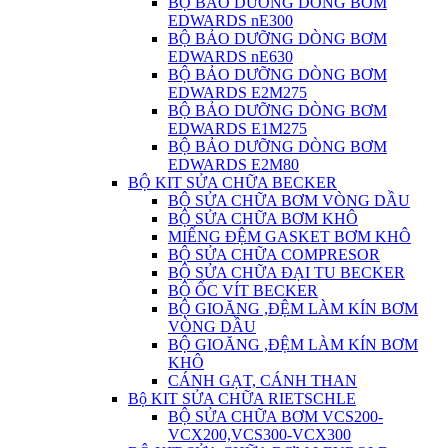
BỘ BẢO DƯỠNG DÒNG BƠM
EDWARDS nE300
BỘ BẢO DƯỠNG DÒNG BƠM
EDWARDS nE630
BỘ BẢO DƯỠNG DÒNG BƠM
EDWARDS E2M275
BỘ BẢO DƯỠNG DÒNG BƠM
EDWARDS E1M275
BỘ BẢO DƯỠNG DÒNG BƠM
EDWARDS E2M80
BỘ KIT SỬA CHỮA BECKER
BỘ SỬA CHỮA BƠM VÒNG DẦU
BỘ SỬA CHỮA BƠM KHÔ
MIẾNG ĐỆM GASKET BƠM KHÔ
BỘ SỬA CHỮA COMPRESOR
BỘ SỬA CHỮA ĐẠI TU BECKER
BỘ ỐC VÍT BECKER
BỘ GIOĂNG ,ĐỆM LÀM KÍN BƠM
VÒNG DẦU
BỘ GIOĂNG ,ĐỆM LÀM KÍN BƠM
KHÔ
CÁNH GẠT, CÁNH THAN
Bộ KIT SỬA CHỮA RIETSCHLE
BỘ SỬA CHỮA BƠM VCS200-
VCX200,VCS300-VCX300