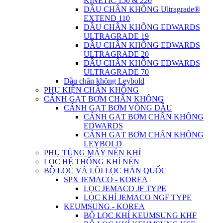
KINETIC 150 & 220
DẦU CHÂN KHÔNG Ultragrade®
EXTEND 110
DẦU CHÂN KHÔNG EDWARDS
ULTRAGRADE 19
DẦU CHÂN KHÔNG EDWARDS
ULTRAGRADE 20
DẦU CHÂN KHÔNG EDWARDS
ULTRAGRADE 70
Dầu chân không Leybold
PHỤ KIỆN CHÂN KHÔNG
CÁNH GẠT BƠM CHÂN KHÔNG
CÁNH GẠT BƠM VÒNG DẦU
CÁNH GẠT BƠM CHÂN KHÔNG
EDWARDS
CÁNH GẠT BƠM CHÂN KHÔNG
LEYBOLD
PHỤ TÙNG MÁY NÉN KHÍ
LỌC HỆ THỐNG KHÍ NÉN
BỘ LỌC VÀ LÕI LỌC HÀN QUỐC
SPX JEMACO - KOREA
LỌC JEMACO JF TYPE
LỌC KHÍ JEMACO NGF TYPE
KEUMSUNG - KOREA
BỘ LỌC KHÍ KEUMSUNG KHF