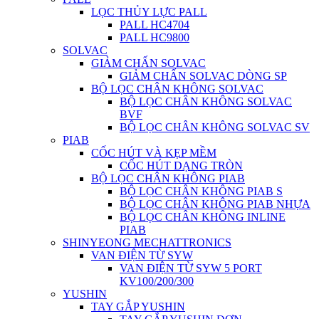
LỌC THỦY LỰC PALL
PALL HC4704
PALL HC9800
SOLVAC
GIẢM CHẤN SOLVAC
GIẢM CHẤN SOLVAC DÒNG SP
BỘ LỌC CHÂN KHÔNG SOLVAC
BỘ LỌC CHÂN KHÔNG SOLVAC
BVF
BỘ LỌC CHÂN KHÔNG SOLVAC SV
PIAB
CỐC HÚT VÀ KẸP MỀM
CỐC HÚT DẠNG TRÒN
BỘ LỌC CHÂN KHÔNG PIAB
BỘ LỌC CHÂN KHÔNG PIAB S
BỘ LỌC CHÂN KHÔNG PIAB NHỰA
BỘ LỌC CHÂN KHÔNG INLINE
PIAB
SHINYEONG MECHATTRONICS
VAN ĐIỆN TỪ SYW
VAN ĐIỆN TỪ SYW 5 PORT
KV100/200/300
YUSHIN
TAY GẮP YUSHIN