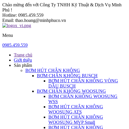
Chào mừng đến với Công Ty TNHH Kỹ Thuật & Dịch Vụ Minh
Phú !
Hotline:
0985.459.559
Email:
thao.hoang@minhphuco.vn
Menu
0985.459.559
Trang chủ
Giới thiệu
Sản phẩm
BƠM HÚT CHÂN KHÔNG
BƠM CHÂN KHÔNG BUSCH
BƠM HÚT CHÂN KHÔNG VÒNG
DẦU BUSCH
BƠM CHÂN KHÔNG WOOSUNG
BƠM CHÂN KHÔNG WOOSUNG
WSS
BƠM HÚT CHÂN KHÔNG
WOOSUNG ATS
BƠM HÚT CHÂN KHÔNG
WOOSUNG MVP Small
BƠM HÚT CHÂN KHÔNG