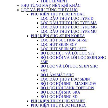
TDE ELEMENT
PHỤ TÙNG MÁY NÉN KHÍ KHÁC
LỌC VÀ PHỤ TÙNG THỦY LỰC
PHỤ KIỆN THỦY LỰC HYDAC
LỌC DẦU THỦY LỰC TYPE D
LỌC DẦU THỦY LỰC TYPE MA
LỌC DẦU THỦY LỰC TYPE MG
LỌC DẦU THỦY LỰC TYPE MU
PHỤ KIỆN SHC -SEJIN KOREA
LỌC HÚT SUCTION SH-SE
LỌC HÚT SEJIN SCF
LỌC HÚT SEJIN SFT / SFG
BỘ LỌC HÚT VÀ LÕI LỌC SF2
BỘ LỌC HỒI VÀ LÕI LỌC SEJIN SHC
SMP
BỘ LỌC VÀ LÕI LỌC SEJIN SHC
SHT
BỘ LÀM MÁT SHC
LỌC DẦU THỦY LỰC SEJIN
BỘ LỌC HỔI SHC - MAXIFLOW
BỘ LỌC HỒI TANK TOPFLOW
BỘ LỌC HỒI SHC SRA
BÔ LỌC HỒI SHC SD
PHỤ KIỆN THỦY LỰC STAUFF
PHỤ KIỆN THỦY LỰC FILTREC