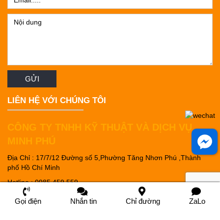
LIÊN HỆ VỚI CHÚNG TÔI
CÔNG TY TNHH KỸ THUẬT VÀ DỊCH VỤ
MINH PHÚ
Địa Chỉ : 17/7/12 Đường số 5,Phường Tăng Nhơn Phú ,Thành
phố Hồ Chí Minh
Hotline : 0985.459.559
Email : thao.hoang@minhphuco.vn
Gọi điện
Nhắn tin
Chỉ đường
ZaLo
TRỤ SỞ ĐĂNG KÝ KINH DOANH ::