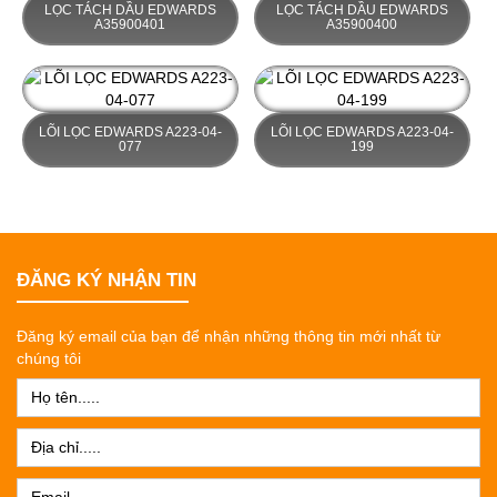
LỌC TÁCH DẦU EDWARDS
LỌC TÁCH DẦU EDWARDS
A35900401
A35900400
LÕI LỌC EDWARDS A223-04-
LÕI LỌC EDWARDS A223-04-
077
199
ĐĂNG KÝ NHẬN TIN
Đăng ký email của bạn để nhận những thông tin mới nhất từ
chúng tôi