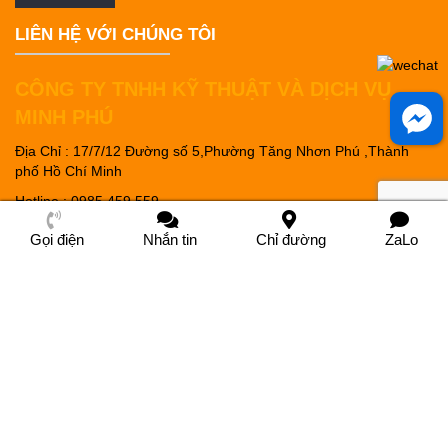
LIÊN HỆ VỚI CHÚNG TÔI
CÔNG TY TNHH KỸ THUẬT VÀ DỊCH VỤ
MINH PHÚ
Địa Chỉ : 17/7/12 Đường số 5,Phường Tăng Nhơn Phú ,Thành
phố Hồ Chí Minh
Hotline : 0985.459.559
Email : thao.hoang@minhphuco.vn
Gọi điện
Nhắn tin
Chỉ đường
ZaLo
TRỤ SỞ ĐĂNG KÝ KINH DOANH ::
Địa Chỉ : 17/7/12 Đường số 5,Tăng Nhơn Phú, Thành Phố Hồ Chí
Minh
Tell : +842862862664 , Hotline : 0985.459.559
Email : thao.hoang@minhphuco.vn
2019 Copyright ©
CÔNG TY TNHH KỸ THUẬT VÀ DỊCH VỤ MINH
PHÚ
.