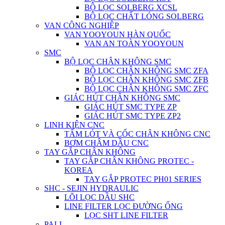
BỘ LỌC SOLBERG XCSL
BỘ LỌC CHẤT LỎNG SOLBERG
VAN CÔNG NGHIỆP
VAN YOOYOUN HÀN QUỐC
VAN AN TOÀN YOOYOUN
SMC
BỘ LỌC CHÂN KHÔNG SMC
BỘ LỌC CHÂN KHÔNG SMC ZFA
BỘ LỌC CHÂN KHÔNG SMC ZFB
BỘ LỌC CHÂN KHÔNG SMC ZFC
GIÁC HÚT CHÂN KHÔNG SMC
GIÁC HÚT SMC TYPE ZP
GIÁC HÚT SMC TYPE ZP2
LINH KIỆN CNC
TẤM LÓT VÀ CỐC CHÂN KHÔNG CNC
BƠM CHÂM DẦU CNC
TAY GẮP CHÂN KHÔNG
TAY GẮP CHÂN KHÔNG PROTEC -
KOREA
TAY GẮP PROTEC PH01 SERIES
SHC - SEJIN HYDRAULIC
LÕI LỌC DẦU SHC
LINE FILTER LỌC ĐƯỜNG ỐNG
LỌC SHT LINE FILTER
PALL