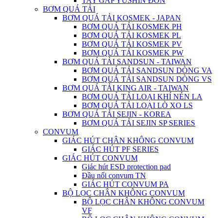
TAY GẮP YUSHIN ĐƠN
BƠM QUÁ TẢI
BƠM QUÁ TẢI KOSMEK - JAPAN
BƠM QUÁ TẢI KOSMEK PH
BƠM QUÁ TẢI KOSMEK PL
BƠM QUÁ TẢI KOSMEK PV
BƠM QUÁ TẢI KOSMEK PW
BƠM QUÁ TẢI SANDSUN - TAIWAN
BƠM QUÁ TẢI SANDSUN DÒNG VA
BƠM QUÁ TẢI SANDSUN DÒNG VS
BƠM QUÁ TẢI KING AIR - TAIWAN
BƠM QUÁ TẢI LOẠI KHÍ NÉN LA
BƠM QUÁ TẢI LOẠI LÒ XO LS
BƠM QUÁ TẢI SEJIN - KOREA
BƠM QUÁ TẢI SEJIN SP SERIES
CONVUM
GIÁC HÚT CHÂN KHÔNG CONVUM
GIÁC HÚT PF SERIES
GIÁC HÚT CONVUM
Giác hút ESD protection pad
Đầu nối convum TN
GIÁC HÚT CONVUM PA
BỘ LỌC CHÂN KHÔNG CONVUM
BỘ LỌC CHÂN KHÔNG CONVUM
VF