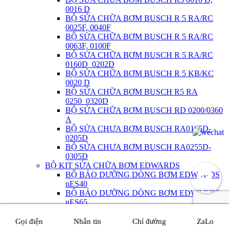
0016 D
BỘ SỬA CHỮA BƠM BUSCH R 5 RA/RC
0025F, 0040F
BỘ SỬA CHỮA BƠM BUSCH R 5 RA/RC
0063F, 0100F
BỘ SỬA CHỮA BƠM BUSCH R 5 RA/RC
0160D_0202D
BỘ SỬA CHỮA BƠM BUSCH R 5 KB/KC
0020 D
BỘ SỬA CHỮA BƠM BUSCH R5 RA
0250_0320D
BỘ SỬA CHỮA BƠM BUSCH RD 0200/0360
A
BỘ SỬA CHƯA BƠM BUSCH RA0165D-
0205D
BỘ SỬA CHƯA BƠM BUSCH RA0255D-
0305D
BỘ KIT SỬA CHỮA BƠM EDWARDS
BỘ BẢO DƯỠNG DÒNG BƠM EDWARDS
nES40
BỘ BẢO DƯỠNG DÒNG BƠM EDWARDS
nES65
BỘ BẢO DƯỠNG DÒNG BƠM EDWARDS
nES100
Gọi điện
Nhắn tin
Chỉ đường
ZaLo