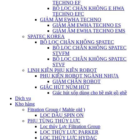
TECHNO EF
BỘ LỌC CHÂN KHÔNG E HWA
TECHNO EFC
GIẢM ÂM EWHA TECHNO
GIẢM ÂM EWHA TECHNO ES
GIẢM ÂM EWHA TECHNO EMS
SPATEC KOREA
BỘ LỌC CHÂN KHÔNG SPATEC
BỘ LỌC CHÂN KHÔNG SPATEC
STVFM
BỘ LỌC CHÂN KHÔNG SPATEC
STVF
LINH KIỆN PHỤ KIỆN ROBOT
PHỤ KIỆN ROBOT NGÀNH NHỰA
GIẢM CHẤN ROBOT
GIÁC HÚT NÚM HÚT
Giác hút xốp dùng cho bề mặt gồ ghề
Dịch vụ
Kho hàng
Fitration Group ( Mahle old )
LỌC DẦU SPIN ON
PHỤ TÙNG THỦY LỰC
Lọc thủy Lực Filtration Group
LỌC THỦY LỰC PARKER
LỌC THỦY LỰC HYDAC