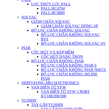
LỌC THỦY LỰC PALL
PALL HC4704
PALL HC9800
SOLVAC
GIẢM CHẤN SOLVAC
GIẢM CHẤN SOLVAC DÒNG SP
BỘ LỌC CHÂN KHÔNG SOLVAC
BỘ LỌC CHÂN KHÔNG SOLVAC
BVF
BỘ LỌC CHÂN KHÔNG SOLVAC SV
PIAB
CỐC HÚT VÀ KẸP MỀM
CỐC HÚT DẠNG TRÒN
BỘ LỌC CHÂN KHÔNG PIAB
BỘ LỌC CHÂN KHÔNG PIAB S
BỘ LỌC CHÂN KHÔNG PIAB NHỰA
BỘ LỌC CHÂN KHÔNG INLINE
PIAB
SHINYEONG MECHATTRONICS
VAN ĐIỆN TỪ SYW
VAN ĐIỆN TỪ SYW 5 PORT
KV100/200/300
YUSHIN
TAY GẮP YUSHIN