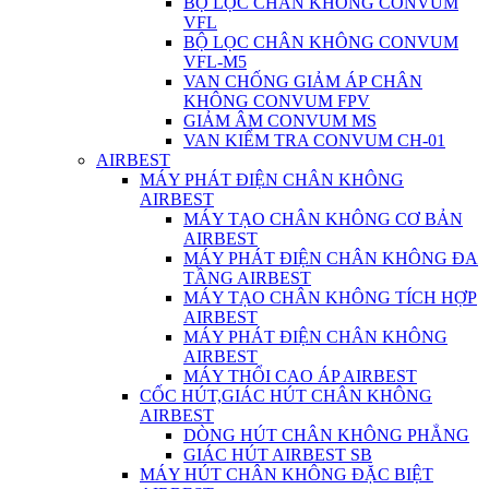
BỘ LỌC CHÂN KHÔNG CONVUM
VFL
BỘ LỌC CHÂN KHÔNG CONVUM
VFL-M5
VAN CHỐNG GIẢM ÁP CHÂN
KHÔNG CONVUM FPV
GIẢM ÂM CONVUM MS
VAN KIỂM TRA CONVUM CH-01
AIRBEST
MÁY PHÁT ĐIỆN CHÂN KHÔNG
AIRBEST
MÁY TẠO CHÂN KHÔNG CƠ BẢN
AIRBEST
MÁY PHÁT ĐIỆN CHÂN KHÔNG ĐA
TẦNG AIRBEST
MÁY TẠO CHÂN KHÔNG TÍCH HỢP
AIRBEST
MÁY PHÁT ĐIỆN CHÂN KHÔNG
AIRBEST
MÁY THỔI CAO ÁP AIRBEST
CỐC HÚT,GIÁC HÚT CHÂN KHÔNG
AIRBEST
DÒNG HÚT CHÂN KHÔNG PHẲNG
GIÁC HÚT AIRBEST SB
MÁY HÚT CHÂN KHÔNG ĐẶC BIỆT