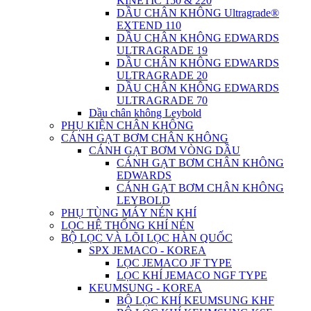
KINETIC 150 & 220
DẦU CHÂN KHÔNG Ultragrade®
EXTEND 110
DẦU CHÂN KHÔNG EDWARDS
ULTRAGRADE 19
DẦU CHÂN KHÔNG EDWARDS
ULTRAGRADE 20
DẦU CHÂN KHÔNG EDWARDS
ULTRAGRADE 70
Dầu chân không Leybold
PHỤ KIỆN CHÂN KHÔNG
CÁNH GẠT BƠM CHÂN KHÔNG
CÁNH GẠT BƠM VÒNG DẦU
CÁNH GẠT BƠM CHÂN KHÔNG
EDWARDS
CÁNH GẠT BƠM CHÂN KHÔNG
LEYBOLD
PHỤ TÙNG MÁY NÉN KHÍ
LỌC HỆ THỐNG KHÍ NÉN
BỘ LỌC VÀ LÕI LỌC HÀN QUỐC
SPX JEMACO - KOREA
LỌC JEMACO JF TYPE
LỌC KHÍ JEMACO NGF TYPE
KEUMSUNG - KOREA
BỘ LỌC KHÍ KEUMSUNG KHF