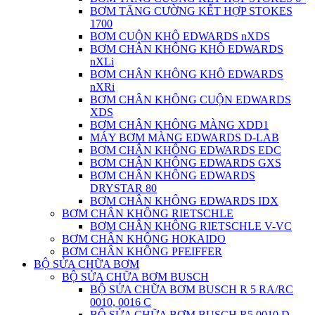
BƠM TĂNG CƯỜNG KẾT HỢP STOKES
1700
BƠM CUỘN KHÔ EDWARDS nXDS
BƠM CHÂN KHÔNG KHÔ EDWARDS
nXLi
BƠM CHÂN KHÔNG KHÔ EDWARDS
nXRi
BƠM CHÂN KHÔNG CUỘN EDWARDS
XDS
BƠM CHÂN KHÔNG MÀNG XDD1
MÁY BƠM MÀNG EDWARDS D-LAB
BƠM CHÂN KHÔNG EDWARDS EDC
BƠM CHÂN KHÔNG EDWARDS GXS
BƠM CHÂN KHÔNG EDWARDS
DRYSTAR 80
BƠM CHÂN KHÔNG EDWARDS IDX
BƠM CHÂN KHÔNG RIETSCHLE
BƠM CHÂN KHÔNG RIETSCHLE V-VC
BƠM CHÂN KHÔNG HOKAIDO
BƠM CHÂN KHÔNG PFEIFFER
BỘ SỬA CHỮA BƠM
BỘ SỬA CHỮA BƠM BUSCH
BỘ SỬA CHỮA BƠM BUSCH R 5 RA/RC
0010, 0016 C
BỘ SỬA CHỮA BƠM BUSCH R5 0010 D,