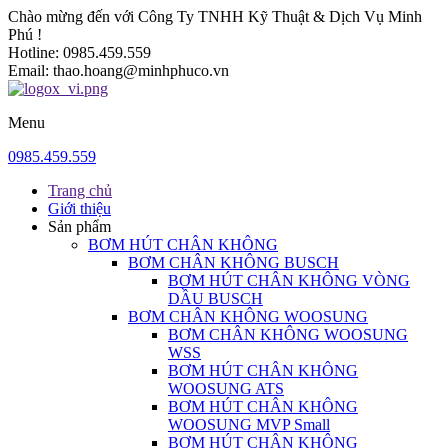
Chào mừng đến với Công Ty TNHH Kỹ Thuật & Dịch Vụ Minh
Phú !
Hotline:
0985.459.559
Email:
thao.hoang@minhphuco.vn
Menu
0985.459.559
Trang chủ
Giới thiệu
Sản phẩm
BƠM HÚT CHÂN KHÔNG
BƠM CHÂN KHÔNG BUSCH
BƠM HÚT CHÂN KHÔNG VÒNG
DẦU BUSCH
BƠM CHÂN KHÔNG WOOSUNG
BƠM CHÂN KHÔNG WOOSUNG
WSS
BƠM HÚT CHÂN KHÔNG
WOOSUNG ATS
BƠM HÚT CHÂN KHÔNG
WOOSUNG MVP Small
BƠM HÚT CHÂN KHÔNG