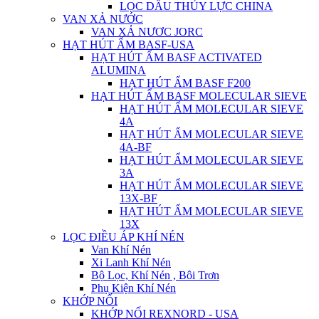
LỌC DẦU THỦY LỰC CHINA
VAN XẢ NƯỚC
VAN XẢ NƯƠC JORC
HẠT HÚT ẨM BASF-USA
HẠT HÚT ẨM BASF ACTIVATED
ALUMINA
HẠT HÚT ẨM BASF F200
HẠT HÚT ẨM BASF MOLECULAR SIEVE
HẠT HÚT ẨM MOLECULAR SIEVE
4A
HẠT HÚT ẨM MOLECULAR SIEVE
4A-BF
HẠT HÚT ẨM MOLECULAR SIEVE
3A
HẠT HÚT ẨM MOLECULAR SIEVE
13X-BF
HẠT HÚT ẨM MOLECULAR SIEVE
13X
LỌC ĐIỀU ÁP KHÍ NÉN
Van Khí Nén
Xi Lanh Khí Nén
Bộ Lọc, Khí Nén , Bôi Trơn
Phụ Kiện Khí Nén
KHỚP NỐI
KHỚP NỐI REXNORD - USA