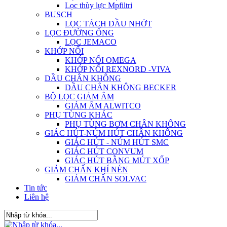
Lọc thùy lực Mpfiltri
BUSCH
LỌC TÁCH DẦU NHỚT
LỌC ĐƯỜNG ỐNG
LỌC JEMACO
KHỚP NỐI
KHỚP NỐI OMEGA
KHỚP NỐI REXNORD -VIVA
DẦU CHÂN KHÔNG
DẦU CHÂN KHÔNG BECKER
BỘ LỌC GIẢM ÂM
GIẢM ÂM ALWITCO
PHỤ TÙNG KHÁC
PHỤ TÙNG BƠM CHÂN KHÔNG
GIÁC HÚT-NÚM HÚT CHÂN KHÔNG
GIÁC HÚT - NÚM HÚT SMC
GIÁC HÚT CONVUM
GIÁC HÚT BẰNG MÚT XỐP
GIẢM CHẤN KHÍ NÉN
GIẢM CHẤN SOLVAC
Tin tức
Liên hệ