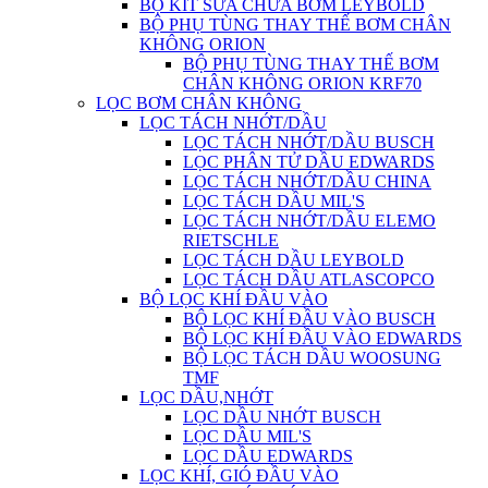
BỘ KIT SỬA CHỮA BƠM LEYBOLD
BỘ PHỤ TÙNG THAY THẾ BƠM CHÂN
KHÔNG ORION
BỘ PHỤ TÙNG THAY THẾ BƠM
CHÂN KHÔNG ORION KRF70
LỌC BƠM CHÂN KHÔNG
LỌC TÁCH NHỚT/DẦU
LỌC TÁCH NHỚT/DẦU BUSCH
LỌC PHÂN TỬ DẦU EDWARDS
LỌC TÁCH NHỚT/DẦU CHINA
LỌC TÁCH DẦU MIL'S
LỌC TÁCH NHỚT/DẦU ELEMO
RIETSCHLE
LỌC TÁCH DẦU LEYBOLD
LỌC TÁCH DẦU ATLASCOPCO
BỘ LỌC KHÍ ĐẦU VÀO
BỘ LỌC KHÍ ĐẦU VÀO BUSCH
BỘ LỌC KHÍ ĐẦU VÀO EDWARDS
BỘ LỌC TÁCH DẦU WOOSUNG
TMF
LỌC DẦU,NHỚT
LỌC DẦU NHỚT BUSCH
LỌC DẦU MIL'S
LỌC DẦU EDWARDS
LỌC KHÍ, GIÓ ĐẦU VÀO