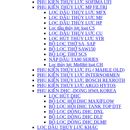
PHỤ KIỆN THỦY LỰC SOFIMA UFI
PHỤ KIỆN THỦY LỰC MP FILTRI
LỌC DẦU THỦY LỰC MFX
LỌC DẦU THỦY LỰC MF
LỌC DẦU THỦY LỰC HP
Lọc dầu thủy lực loại CS
LỌC DẦU THỦY LỰC CU
LỌC HÚT THỦY LỰC STR
BỘ LỌC THỞ SA, SAP
BỘ LỌC THỞ SAW150
BỘ LỌC THỞ SCS
NẮP DẦU TA80 SERIES
Lọc thủy lực Mpfiltri loại CH
PHỤ KIỆN THỦY LỰC FG ( MAHLE OLD)
PHỤ KIỆN THỦY LỰC INTERNORMEN
PHỤ KIỆN THỦY LỰC BOSCH REXROTH
PHỤ KIỆN THỦY LỰC ARGO HYTOS
PHỤ KIÊN DHC -DONG HWA KOREA
LỌC HÚT DHC
BỘ LỌC HỒI DHC MAXIFLOW
BỘ LỌC HỒI DHC TANK TOP DTF
BỘ LỌC DÒNG DHC DNL
BỘ LỌC DÒNG DHC DLF
BỘ LỌC DÒNG DHC DLMF
LỌC DẦU THỦY LỰC KHÁC