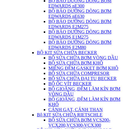
BỘ BẢO DƯỠNG DÒNG BƠM
EDWARDS nE300
BỘ BẢO DƯỠNG DÒNG BƠM
EDWARDS nE630
BỘ BẢO DƯỠNG DÒNG BƠM
EDWARDS E2M275
BỘ BẢO DƯỠNG DÒNG BƠM
EDWARDS E1M275
BỘ BẢO DƯỠNG DÒNG BƠM
EDWARDS E2M80
BỘ KIT SỬA CHỮA BECKER
BỘ SỬA CHỮA BƠM VÒNG DẦU
BỘ SỬA CHỮA BƠM KHÔ
MIẾNG ĐỆM GASKET BƠM KHÔ
BỘ SỬA CHỮA COMPRESOR
BỘ SỬA CHỮA ĐẠI TU BECKER
BỘ ỐC VÍT BECKER
BỘ GIOĂNG ,ĐỆM LÀM KÍN BƠM
VÒNG DẦU
BỘ GIOĂNG ,ĐỆM LÀM KÍN BƠM
KHÔ
CÁNH GẠT, CÁNH THAN
Bộ KIT SỬA CHỮA RIETSCHLE
BỘ SỬA CHỮA BƠM VCS200-
VCX200,VCS300-VCX300