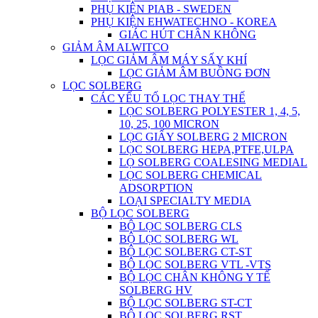
PHỤ KIỆN PIAB - SWEDEN
PHỤ KIỆN EHWATECHNO - KOREA
GIÁC HÚT CHÂN KHÔNG
GIẢM ÂM ALWITCO
LỌC GIẢM ÂM MÁY SẤY KHÍ
LỌC GIẢM ÂM BUỒNG ĐƠN
LỌC SOLBERG
CÁC YẾU TỐ LỌC THAY THẾ
LỌC SOLBERG POLYESTER 1, 4, 5,
10, 25, 100 MICRON
LỌC GIẤY SOLBERG 2 MICRON
LỌC SOLBERG HEPA,PTFE,ULPA
LỌ SOLBERG COALESING MEDIAL
LỌC SOLBERG CHEMICAL
ADSORPTION
LOẠI SPECIALTY MEDIA
BỘ LỌC SOLBERG
BỘ LỌC SOLBERG CLS
BỘ LỌC SOLBERG WL
BỘ LỌC SOLBERG CT-ST
BỘ LỌC SOLBERG VTL -VTS
BỘ LỌC CHÂN KHÔNG Y TẾ
SOLBERG HV
BỘ LỌC SOLBERG ST-CT
BỘ LỌC SOLBERG RST