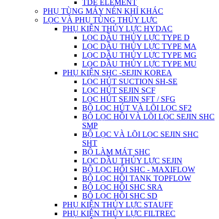
TDE ELEMENT
PHỤ TÙNG MÁY NÉN KHÍ KHÁC
LỌC VÀ PHỤ TÙNG THỦY LỰC
PHỤ KIỆN THỦY LỰC HYDAC
LỌC DẦU THỦY LỰC TYPE D
LỌC DẦU THỦY LỰC TYPE MA
LỌC DẦU THỦY LỰC TYPE MG
LỌC DẦU THỦY LỰC TYPE MU
PHỤ KIỆN SHC -SEJIN KOREA
LỌC HÚT SUCTION SH-SE
LỌC HÚT SEJIN SCF
LỌC HÚT SEJIN SFT / SFG
BỘ LỌC HÚT VÀ LÕI LỌC SF2
BỘ LỌC HỒI VÀ LÕI LỌC SEJIN SHC
SMP
BỘ LỌC VÀ LÕI LỌC SEJIN SHC
SHT
BỘ LÀM MÁT SHC
LỌC DẦU THỦY LỰC SEJIN
BỘ LỌC HỔI SHC - MAXIFLOW
BỘ LỌC HỒI TANK TOPFLOW
BỘ LỌC HỒI SHC SRA
BÔ LỌC HỒI SHC SD
PHỤ KIỆN THỦY LỰC STAUFF
PHỤ KIỆN THỦY LỰC FILTREC