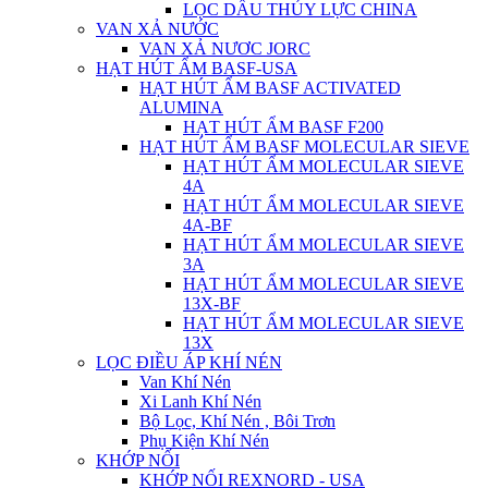
LỌC DẦU THỦY LỰC CHINA
VAN XẢ NƯỚC
VAN XẢ NƯƠC JORC
HẠT HÚT ẨM BASF-USA
HẠT HÚT ẨM BASF ACTIVATED
ALUMINA
HẠT HÚT ẨM BASF F200
HẠT HÚT ẨM BASF MOLECULAR SIEVE
HẠT HÚT ẨM MOLECULAR SIEVE
4A
HẠT HÚT ẨM MOLECULAR SIEVE
4A-BF
HẠT HÚT ẨM MOLECULAR SIEVE
3A
HẠT HÚT ẨM MOLECULAR SIEVE
13X-BF
HẠT HÚT ẨM MOLECULAR SIEVE
13X
LỌC ĐIỀU ÁP KHÍ NÉN
Van Khí Nén
Xi Lanh Khí Nén
Bộ Lọc, Khí Nén , Bôi Trơn
Phụ Kiện Khí Nén
KHỚP NỐI
KHỚP NỐI REXNORD - USA