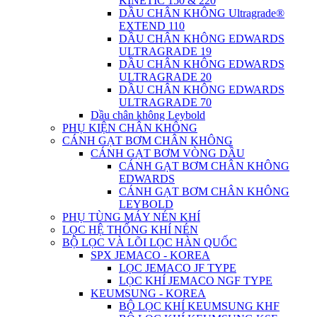
KINETIC 150 & 220
DẦU CHÂN KHÔNG Ultragrade®
EXTEND 110
DẦU CHÂN KHÔNG EDWARDS
ULTRAGRADE 19
DẦU CHÂN KHÔNG EDWARDS
ULTRAGRADE 20
DẦU CHÂN KHÔNG EDWARDS
ULTRAGRADE 70
Dầu chân không Leybold
PHỤ KIỆN CHÂN KHÔNG
CÁNH GẠT BƠM CHÂN KHÔNG
CÁNH GẠT BƠM VÒNG DẦU
CÁNH GẠT BƠM CHÂN KHÔNG
EDWARDS
CÁNH GẠT BƠM CHÂN KHÔNG
LEYBOLD
PHỤ TÙNG MÁY NÉN KHÍ
LỌC HỆ THỐNG KHÍ NÉN
BỘ LỌC VÀ LÕI LỌC HÀN QUỐC
SPX JEMACO - KOREA
LỌC JEMACO JF TYPE
LỌC KHÍ JEMACO NGF TYPE
KEUMSUNG - KOREA
BỘ LỌC KHÍ KEUMSUNG KHF