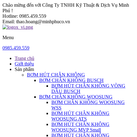
Chào mừng đến với Công Ty TNHH Kỹ Thuật & Dịch Vụ Minh
Phú !
Hotline:
0985.459.559
Email:
thao.hoang@minhphuco.vn
Menu
0985.459.559
Trang chủ
Giới thiệu
Sản phẩm
BƠM HÚT CHÂN KHÔNG
BƠM CHÂN KHÔNG BUSCH
BƠM HÚT CHÂN KHÔNG VÒNG
DẦU BUSCH
BƠM CHÂN KHÔNG WOOSUNG
BƠM CHÂN KHÔNG WOOSUNG
WSS
BƠM HÚT CHÂN KHÔNG
WOOSUNG ATS
BƠM HÚT CHÂN KHÔNG
WOOSUNG MVP Small
BƠM HÚT CHÂN KHÔNG