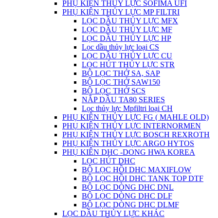
PHỤ KIỆN THỦY LỰC SOFIMA UFI
PHỤ KIỆN THỦY LỰC MP FILTRI
LỌC DẦU THỦY LỰC MFX
LỌC DẦU THỦY LỰC MF
LỌC DẦU THỦY LỰC HP
Lọc dầu thủy lực loại CS
LỌC DẦU THỦY LỰC CU
LỌC HÚT THỦY LỰC STR
BỘ LỌC THỞ SA, SAP
BỘ LỌC THỞ SAW150
BỘ LỌC THỞ SCS
NẮP DẦU TA80 SERIES
Lọc thủy lực Mpfiltri loại CH
PHỤ KIỆN THỦY LỰC FG ( MAHLE OLD)
PHỤ KIỆN THỦY LỰC INTERNORMEN
PHỤ KIỆN THỦY LỰC BOSCH REXROTH
PHỤ KIỆN THỦY LỰC ARGO HYTOS
PHỤ KIÊN DHC -DONG HWA KOREA
LỌC HÚT DHC
BỘ LỌC HỒI DHC MAXIFLOW
BỘ LỌC HỒI DHC TANK TOP DTF
BỘ LỌC DÒNG DHC DNL
BỘ LỌC DÒNG DHC DLF
BỘ LỌC DÒNG DHC DLMF
LỌC DẦU THỦY LỰC KHÁC