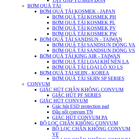
TAY GẮP YUSHIN ĐƠN
BƠM QUÁ TẢI
BƠM QUÁ TẢI KOSMEK - JAPAN
BƠM QUÁ TẢI KOSMEK PH
BƠM QUÁ TẢI KOSMEK PL
BƠM QUÁ TẢI KOSMEK PV
BƠM QUÁ TẢI KOSMEK PW
BƠM QUÁ TẢI SANDSUN - TAIWAN
BƠM QUÁ TẢI SANDSUN DÒNG VA
BƠM QUÁ TẢI SANDSUN DÒNG VS
BƠM QUÁ TẢI KING AIR - TAIWAN
BƠM QUÁ TẢI LOẠI KHÍ NÉN LA
BƠM QUÁ TẢI LOẠI LÒ XO LS
BƠM QUÁ TẢI SEJIN - KOREA
BƠM QUÁ TẢI SEJIN SP SERIES
CONVUM
GIÁC HÚT CHÂN KHÔNG CONVUM
GIÁC HÚT PF SERIES
GIÁC HÚT CONVUM
Giác hút ESD protection pad
Đầu nối convum TN
GIÁC HÚT CONVUM PA
BỘ LỌC CHÂN KHÔNG CONVUM
BỘ LỌC CHÂN KHÔNG CONVUM
VF