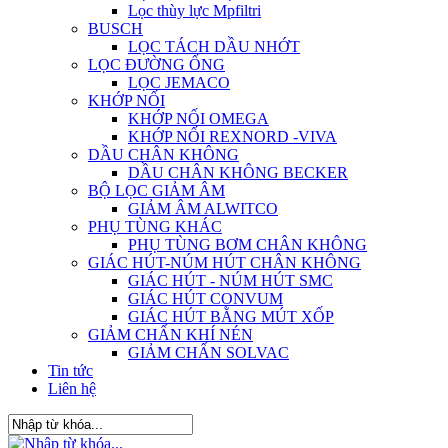
Lọc thùy lực Mpfiltri
BUSCH
LỌC TÁCH DẦU NHỚT
LỌC ĐƯỜNG ỐNG
LỌC JEMACO
KHỚP NỐI
KHỚP NỐI OMEGA
KHỚP NỐI REXNORD -VIVA
DẦU CHÂN KHÔNG
DẦU CHÂN KHÔNG BECKER
BỘ LỌC GIẢM ÂM
GIẢM ÂM ALWITCO
PHỤ TÙNG KHÁC
PHỤ TÙNG BƠM CHÂN KHÔNG
GIÁC HÚT-NÚM HÚT CHÂN KHÔNG
GIÁC HÚT - NÚM HÚT SMC
GIÁC HÚT CONVUM
GIÁC HÚT BẰNG MÚT XỐP
GIẢM CHẤN KHÍ NÉN
GIẢM CHẤN SOLVAC
Tin tức
Liên hệ