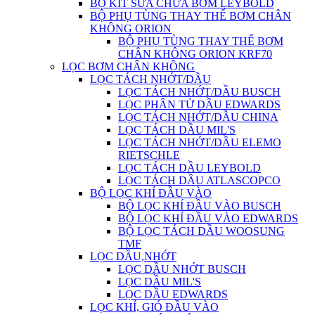
BỘ KIT SỬA CHỮA BƠM LEYBOLD
BỘ PHỤ TÙNG THAY THẾ BƠM CHÂN
KHÔNG ORION
BỘ PHỤ TÙNG THAY THẾ BƠM
CHÂN KHÔNG ORION KRF70
LỌC BƠM CHÂN KHÔNG
LỌC TÁCH NHỚT/DẦU
LỌC TÁCH NHỚT/DẦU BUSCH
LỌC PHÂN TỬ DẦU EDWARDS
LỌC TÁCH NHỚT/DẦU CHINA
LỌC TÁCH DẦU MIL'S
LỌC TÁCH NHỚT/DẦU ELEMO
RIETSCHLE
LỌC TÁCH DẦU LEYBOLD
LỌC TÁCH DẦU ATLASCOPCO
BỘ LỌC KHÍ ĐẦU VÀO
BỘ LỌC KHÍ ĐẦU VÀO BUSCH
BỘ LỌC KHÍ ĐẦU VÀO EDWARDS
BỘ LỌC TÁCH DẦU WOOSUNG
TMF
LỌC DẦU,NHỚT
LỌC DẦU NHỚT BUSCH
LỌC DẦU MIL'S
LỌC DẦU EDWARDS
LỌC KHÍ, GIÓ ĐẦU VÀO