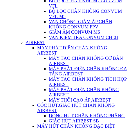
BỘ LỌC CHÂN KHÔNG CONVUM
VFL
BỘ LỌC CHÂN KHÔNG CONVUM
VFL-M5
VAN CHỐNG GIẢM ÁP CHÂN
KHÔNG CONVUM FPV
GIẢM ÂM CONVUM MS
VAN KIỂM TRA CONVUM CH-01
AIRBEST
MÁY PHÁT ĐIỆN CHÂN KHÔNG
AIRBEST
MÁY TẠO CHÂN KHÔNG CƠ BẢN
AIRBEST
MÁY PHÁT ĐIỆN CHÂN KHÔNG ĐA
TẦNG AIRBEST
MÁY TẠO CHÂN KHÔNG TÍCH HỢP
AIRBEST
MÁY PHÁT ĐIỆN CHÂN KHÔNG
AIRBEST
MÁY THỔI CAO ÁP AIRBEST
CỐC HÚT,GIÁC HÚT CHÂN KHÔNG
AIRBEST
DÒNG HÚT CHÂN KHÔNG PHẲNG
GIÁC HÚT AIRBEST SB
MÁY HÚT CHÂN KHÔNG ĐẶC BIỆT