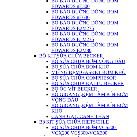
BỘ BẢO DƯỠNG DÒNG BƠM
EDWARDS nE300
BỘ BẢO DƯỠNG DÒNG BƠM
EDWARDS nE630
BỘ BẢO DƯỠNG DÒNG BƠM
EDWARDS E2M275
BỘ BẢO DƯỠNG DÒNG BƠM
EDWARDS E1M275
BỘ BẢO DƯỠNG DÒNG BƠM
EDWARDS E2M80
BỘ KIT SỬA CHỮA BECKER
BỘ SỬA CHỮA BƠM VÒNG DẦU
BỘ SỬA CHỮA BƠM KHÔ
MIẾNG ĐỆM GASKET BƠM KHÔ
BỘ SỬA CHỮA COMPRESOR
BỘ SỬA CHỮA ĐẠI TU BECKER
BỘ ỐC VÍT BECKER
BỘ GIOĂNG ,ĐỆM LÀM KÍN BƠM
VÒNG DẦU
BỘ GIOĂNG ,ĐỆM LÀM KÍN BƠM
KHÔ
CÁNH GẠT, CÁNH THAN
Bộ KIT SỬA CHỮA RIETSCHLE
BỘ SỬA CHỮA BƠM VCS200-
VCX200,VCS300-VCX300