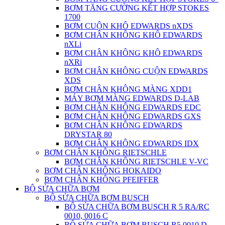
BƠM TĂNG CƯỜNG KẾT HỢP STOKES
1700
BƠM CUỘN KHÔ EDWARDS nXDS
BƠM CHÂN KHÔNG KHÔ EDWARDS
nXLi
BƠM CHÂN KHÔNG KHÔ EDWARDS
nXRi
BƠM CHÂN KHÔNG CUỘN EDWARDS
XDS
BƠM CHÂN KHÔNG MÀNG XDD1
MÁY BƠM MÀNG EDWARDS D-LAB
BƠM CHÂN KHÔNG EDWARDS EDC
BƠM CHÂN KHÔNG EDWARDS GXS
BƠM CHÂN KHÔNG EDWARDS
DRYSTAR 80
BƠM CHÂN KHÔNG EDWARDS IDX
BƠM CHÂN KHÔNG RIETSCHLE
BƠM CHÂN KHÔNG RIETSCHLE V-VC
BƠM CHÂN KHÔNG HOKAIDO
BƠM CHÂN KHÔNG PFEIFFER
BỘ SỬA CHỮA BƠM
BỘ SỬA CHỮA BƠM BUSCH
BỘ SỬA CHỮA BƠM BUSCH R 5 RA/RC
0010, 0016 C
BỘ SỬA CHỮA BƠM BUSCH R5 0010 D,