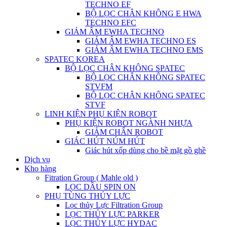
TECHNO EF
BỘ LỌC CHÂN KHÔNG E HWA
TECHNO EFC
GIẢM ÂM EWHA TECHNO
GIẢM ÂM EWHA TECHNO ES
GIẢM ÂM EWHA TECHNO EMS
SPATEC KOREA
BỘ LỌC CHÂN KHÔNG SPATEC
BỘ LỌC CHÂN KHÔNG SPATEC
STVFM
BỘ LỌC CHÂN KHÔNG SPATEC
STVF
LINH KIỆN PHỤ KIỆN ROBOT
PHỤ KIỆN ROBOT NGÀNH NHỰA
GIẢM CHẤN ROBOT
GIÁC HÚT NÚM HÚT
Giác hút xốp dùng cho bề mặt gồ ghề
Dịch vụ
Kho hàng
Fitration Group ( Mahle old )
LỌC DẦU SPIN ON
PHỤ TÙNG THỦY LỰC
Lọc thủy Lực Filtration Group
LỌC THỦY LỰC PARKER
LỌC THỦY LỰC HYDAC