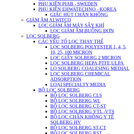
PHỤ KIỆN PIAB - SWEDEN
PHỤ KIỆN EHWATECHNO - KOREA
GIÁC HÚT CHÂN KHÔNG
GIẢM ÂM ALWITCO
LỌC GIẢM ÂM MÁY SẤY KHÍ
LỌC GIẢM ÂM BUỒNG ĐƠN
LỌC SOLBERG
CÁC YẾU TỐ LỌC THAY THẾ
LỌC SOLBERG POLYESTER 1, 4, 5,
10, 25, 100 MICRON
LỌC GIẤY SOLBERG 2 MICRON
LỌC SOLBERG HEPA,PTFE,ULPA
LỌ SOLBERG COALESING MEDIAL
LỌC SOLBERG CHEMICAL
ADSORPTION
LOẠI SPECIALTY MEDIA
BỘ LỌC SOLBERG
BỘ LỌC SOLBERG CLS
BỘ LỌC SOLBERG WL
BỘ LỌC SOLBERG CT-ST
BỘ LỌC SOLBERG VTL -VTS
BỘ LỌC CHÂN KHÔNG Y TẾ
SOLBERG HV
BỘ LỌC SOLBERG ST-CT
BỘ LỌC SOLBERG RST