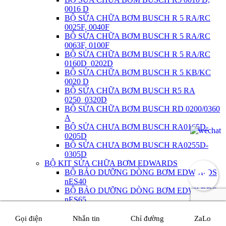
0016 D
BỘ SỬA CHỮA BƠM BUSCH R 5 RA/RC
0025F, 0040F
BỘ SỬA CHỮA BƠM BUSCH R 5 RA/RC
0063F, 0100F
BỘ SỬA CHỮA BƠM BUSCH R 5 RA/RC
0160D_0202D
BỘ SỬA CHỮA BƠM BUSCH R 5 KB/KC
0020 D
BỘ SỬA CHỮA BƠM BUSCH R5 RA
0250_0320D
BỘ SỬA CHỮA BƠM BUSCH RD 0200/0360
A
BỘ SỬA CHƯA BƠM BUSCH RA0165D-
0205D
BỘ SỬA CHƯA BƠM BUSCH RA0255D-
0305D
BỘ KIT SỬA CHỮA BƠM EDWARDS
BỘ BẢO DƯỠNG DÒNG BƠM EDWARDS
nES40
BỘ BẢO DƯỠNG DÒNG BƠM EDWARDS
nES65
BỘ BẢO DƯỠNG DÒNG BƠM EDWARDS
nES100
Gọi điện
Nhắn tin
Chỉ đường
ZaLo